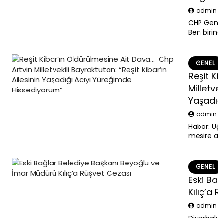
admi
CHP Gene
Ben birin
değiştir
Cumhuriy
GENEL
Reşit 
Milletv
Yaşadı
admi
Haber: U
mesire a
hedefiyl
tutuklu i
GENEL
Eski B
Kılıç’a
admi