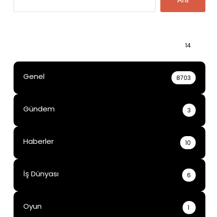
Bilgi
14
Genel
8703
Gündem
3
Haberler
10
İş Dünyası
6
Oyun
1