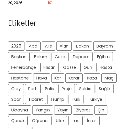
20, 2026
101
Etiketler
2025
Abd
Aile
Altın
Bakan
Bayram
Başkan
Bölüm
Ceza
Deprem
Eğitim
Fenerbahçe
Filistin
Gazze
Gün
Hasta
Hastane
Hava
Kar
Karar
Kaza
Maç
Olay
Parti
Polis
Proje
Saldırı
Sağlık
Spor
Ticaret
Trump
Türk
Türkiye
Ukrayna
Yangın
Yayın
Ziyaret
Çin
Çocuk
Öğrenci
Ülke
İran
İsrail