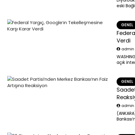
Diyarbak
eski Bağ
İmar Müd
11’er ay
GENEL
Federa
Verdi
admi
WASHINGT
açık inte
maddeyi i
sürecind
GENEL
Saadet
Reaksi
admi
(ANKARA)
Bankası’n
kalıcı ha
vatandaş