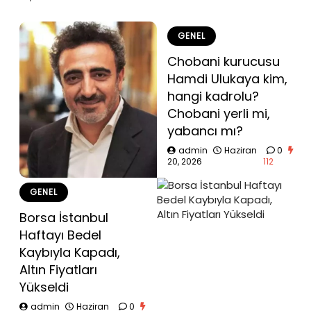
GENEL
Chobani kurucusu
Hamdi Ulukaya kim,
hangi kadrolu?
Chobani yerli mi,
yabancı mı?
admin
Haziran
0
20, 2026
112
GENEL
Borsa İstanbul
Haftayı Bedel
Kaybıyla Kapadı,
Altın Fiyatları
Yükseldi
admin
Haziran
0