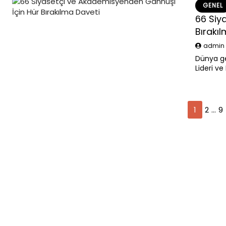
GENEL
66 Siy
Bırakı
admi
Dünya ge
Lideri ve
alınması
“Uluslar
Yazı
1
2
…
9
sayfalaması