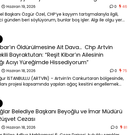
n
Haziran 19, 2026
0
46
l Başkanı Özgür Özel, CHP’ye kayyım tartışmalarıyla ilgili,
ci günden beri söylüyorum, bunlar boş işler. Algı ile olgu yer
iyor. Bu palavradan beslenenlerin ayağına dolandı bu iş.
et Halk Partisi’ne kayyımın atanma …
Kibar’ın Öldürülmesine Ait Dava… Chp Artvin
ekili Bayraktutan: “Reşit Kibar’ın Ailesinin
ğı Acıyı Yüreğimde Hissediyorum”
n
Haziran 18, 2026
0
75
ğur İSTANBULLU (ARTVİN) – Artvin’in Cankurtaran bölgesinde,
lanı projesi kapsamında yapılan ağaç kesitini engellemek
e çaba ederken Reşit Kibar’ın hayatını kaybetmesine ait biri
ki sanığın yargılandığı …
ağlar Belediye Başkanı Beyoğlu ve İmar Müdürü
 Rüşvet Cezası
n
Haziran 18, 2026
0
81