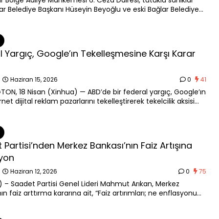
ır Bölge Adliye Mahkemesi 6. Ceza Dairesi, tutuklu sanıklar
lar Belediye Başkanı Hüseyin Beyoğlu ve eski Bağlar Belediyesi
ürü Fırat Kılıç’ın, “rüşvet almaya teşebbüs” hatasından 2 yıl
 mahpus cezasına çarptırılmasına …
l Yargıç, Google’ın Tekelleşmesine Karşı Karar
n
Haziran 15, 2026
0
41
ON, 18 Nisan (Xinhua) — ABD’de bir federal yargıç, Google’ın
rnet dijital reklam pazarlarını tekelleştirerek tekelcilik aksisi
hlal ettiği kararını verdi. Karar, tekelcilik aykırısı dava
e teknoloji devi Google’a …
 Partisi’nden Merkez Bankası’nın Faiz Artışına
yon
n
Haziran 12, 2026
0
75
 – Saadet Partisi Genel Lideri Mahmut Arıkan, Merkez
ın faiz arttırma kararına ait, “Faiz artırımları; ne enflasyonu
lde düşürür, ne de hayat pahalılığına tahlil getirir. Bu karar,
ın borcunu artırır, geçimini …