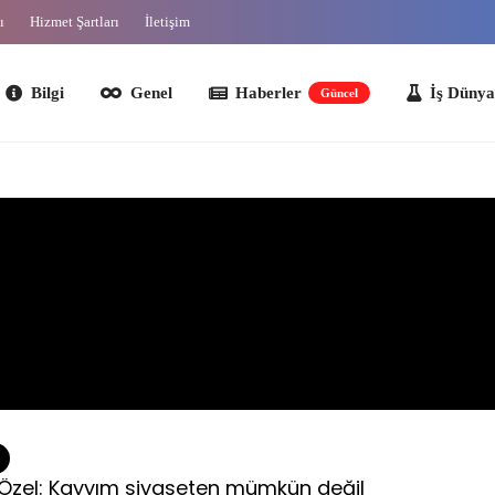
ı
Hizmet Şartları
İletişim
lgi
Genel
Haberler
İş Dünyası
O
Güncel
Özel: Kayyım siyaseten mümkün değil