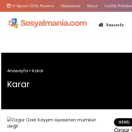
Skip
10 Ağustos 2026, Pazartesi
Hakkımızda
Künye
Gizlilik Politikas
to
content
Anasayfa
Bi
Anasayfa
•
Karar
Karar
GENEL
Özgür 