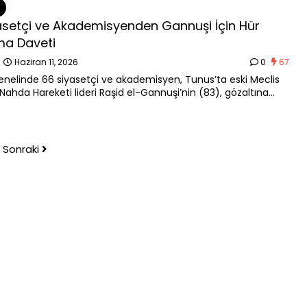
asetçi ve Akademisyenden Gannuşi İçin Hür
lma Daveti
n
Haziran 11, 2026
0
67
nelinde 66 siyasetçi ve akademisyen, Tunus’ta eski Meclis
 Nahda Hareketi lideri Raşid el-Gannuşi’nin (83), gözaltına
nın ikinci yıldönümünde özgür bırakılması davetinde bulundu.
arası Gannuşi’yi Destekleme …
Sonraki