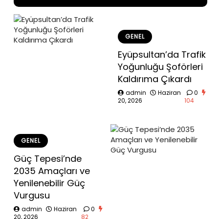
GENEL
Eyüpsultan’da Trafik
Yoğunluğu Şoförleri
Kaldırıma Çıkardı
admin
Haziran
0
20, 2026
104
GENEL
Güç Tepesi’nde
2035 Amaçları ve
Yenilenebilir Güç
Vurgusu
admin
Haziran
0
20, 2026
82