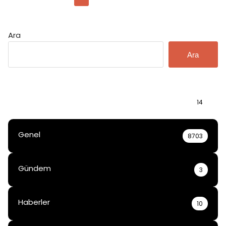
sayfalaması
Ara
Ara
Bilgi
14
Genel
8703
Gündem
3
Haberler
10