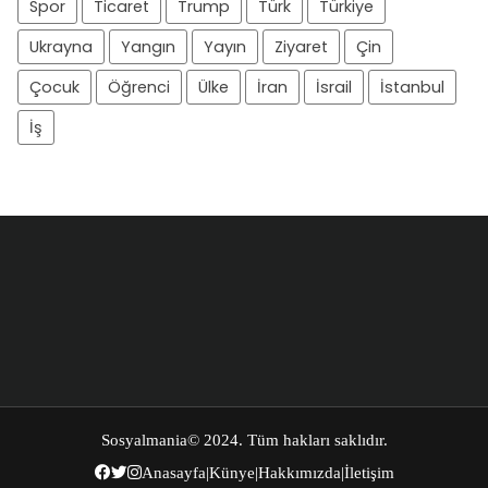
Spor
Ticaret
Trump
Türk
Türkiye
Ukrayna
Yangın
Yayın
Ziyaret
Çin
Çocuk
Öğrenci
Ülke
İran
İsrail
İstanbul
İş
Sosyalmania
© 2024. Tüm hakları saklıdır.
Anasayfa
|
Künye
|
Hakkımızda
|
İletişim