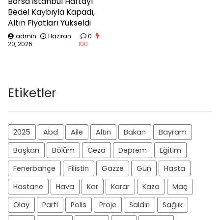
Borsa İstanbul Haftayı
Bedel Kaybıyla Kapadı,
Altın Fiyatları Yükseldi
admin
Haziran
0
20, 2026
100
Etiketler
2025
Abd
Aile
Altın
Bakan
Bayram
Başkan
Bölüm
Ceza
Deprem
Eğitim
Fenerbahçe
Filistin
Gazze
Gün
Hasta
Hastane
Hava
Kar
Karar
Kaza
Maç
Olay
Parti
Polis
Proje
Saldırı
Sağlık