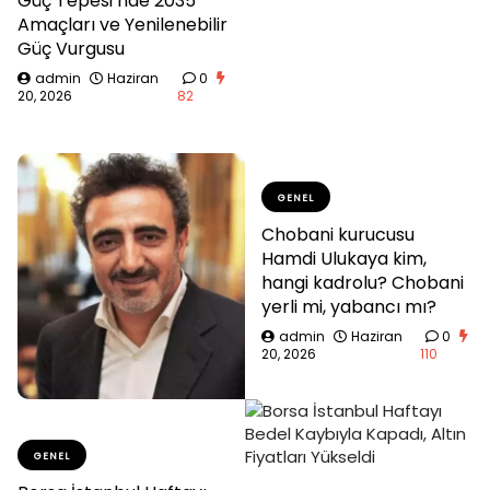
Güç Tepesi’nde 2035
Amaçları ve Yenilenebilir
Güç Vurgusu
admin
Haziran
0
20, 2026
82
GENEL
Chobani kurucusu
Hamdi Ulukaya kim,
hangi kadrolu? Chobani
yerli mi, yabancı mı?
admin
Haziran
0
20, 2026
110
GENEL