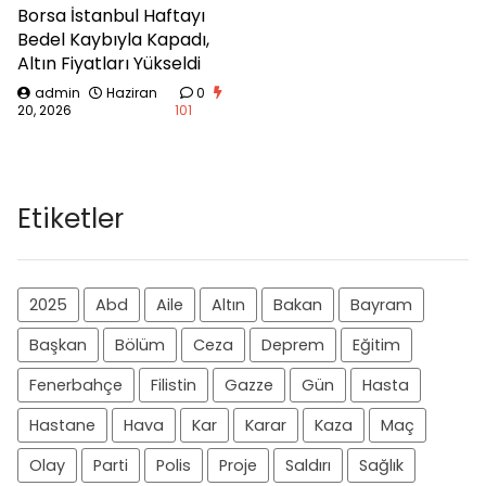
Borsa İstanbul Haftayı
Bedel Kaybıyla Kapadı,
Altın Fiyatları Yükseldi
admin
Haziran
0
20, 2026
101
Etiketler
2025
Abd
Aile
Altın
Bakan
Bayram
Başkan
Bölüm
Ceza
Deprem
Eğitim
Fenerbahçe
Filistin
Gazze
Gün
Hasta
Hastane
Hava
Kar
Karar
Kaza
Maç
Olay
Parti
Polis
Proje
Saldırı
Sağlık