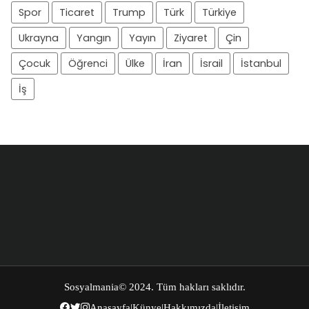
Spor
Ticaret
Trump
Türk
Türkiye
Ukrayna
Yangın
Yayın
Ziyaret
Çin
Çocuk
Öğrenci
Ülke
İran
İsrail
İstanbul
İş
Sosyalmania
© 2024. Tüm hakları saklıdır.
Anasayfa
|
Künye
|
Hakkımızda
|
İletişim