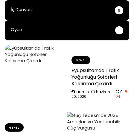
İş Dünyası
6
Oyun
1
GENEL
Eyüpsultan’da Trafik
Yoğunluğu Şoförleri
Kaldırıma Çıkardı
admin
Haziran
0
20, 2026
104
GENEL