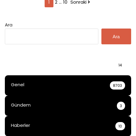
Yazı
1
2
…
10
Sonraki
sayfalaması
Ara
Ara
Bilgi
14
Genel
8703
Gündem
3
Haberler
10