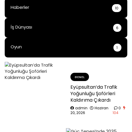
Haberler
10
İş Dünyası
6
Oyun
1
GENEL
Eyüpsultan’da Trafik
Yoğunluğu Şoförleri
Kaldırıma Çıkardı
admin
Haziran
0
20, 2026
104