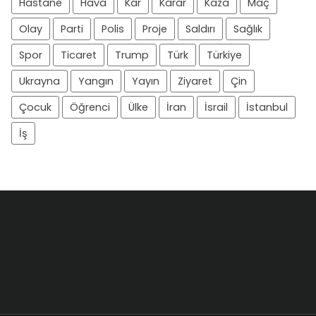
Hastane
Hava
Kar
Karar
Kaza
Maç
Olay
Parti
Polis
Proje
Saldırı
Sağlık
Spor
Ticaret
Trump
Türk
Türkiye
Ukrayna
Yangın
Yayın
Ziyaret
Çin
Çocuk
Öğrenci
Ülke
İran
İsrail
İstanbul
İş