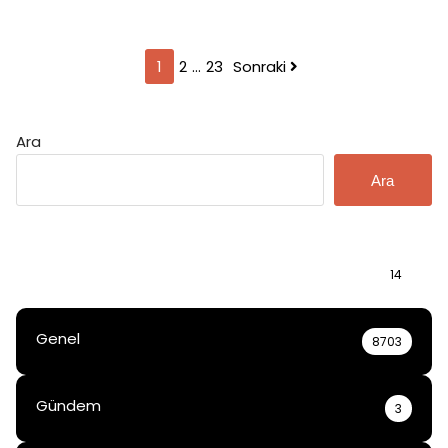
Yazı
1
2
…
23
Sonraki
sayfalaması
Ara
Ara
Bilgi
14
Genel
8703
Gündem
3