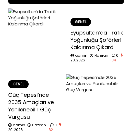
GENEL
Eyüpsultan’da Trafik
Yoğunluğu Şoförleri
Kaldırıma Çıkardı
admin
Haziran
0
20, 2026
104
GENEL
Güç Tepesi’nde
2035 Amaçları ve
Yenilenebilir Güç
Vurgusu
admin
Haziran
0
20, 2026
82