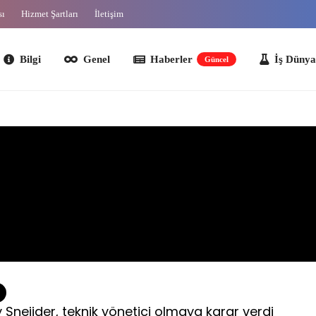
sı
Hizmet Şartları
İletişim
lgi
Genel
Haberler
İş Dünyası
O
Güncel
 Sneijder, teknik yönetici olmaya karar verdi