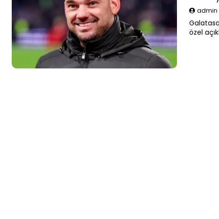
admi
Galatasa
özel açı
Galatasa
ÇOK ÜZÜ