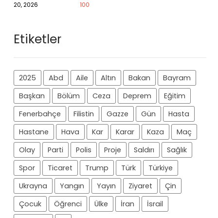
20, 2026
100
Etiketler
2025
Abd
Aile
Altın
Bakan
Bayram
Başkan
Bölüm
Ceza
Deprem
Eğitim
Fenerbahçe
Filistin
Gazze
Gün
Hasta
Hastane
Hava
Kar
Karar
Kaza
Maç
Olay
Parti
Polis
Proje
Saldırı
Sağlık
Spor
Ticaret
Trump
Türk
Türkiye
Ukrayna
Yangın
Yayın
Ziyaret
Çin
Çocuk
Öğrenci
Ülke
İran
İsrail