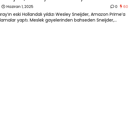
n
Haziran 1, 2025
0
60
ray’ın eski Hollandalı yıldızı Wesley Sneijder, Amazon Prime’a
klamalar yaptı. Meslek gayelerinden bahseden Sneijder,
ray günleri dair de samimi itiraflarda bulundu. “AYRILDIĞIMA
LDÜM” Futbol mesleğinin unutulmaz …