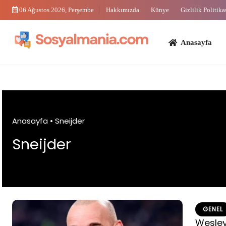
Skip
06 Ağustos 2026, Perşembe
Hakkımızda
Künye
Gizlilik Politika
to
content
Anasayfa
Bi
Anasayfa
•
Sneijder
Sneijder
GENEL
Wesley