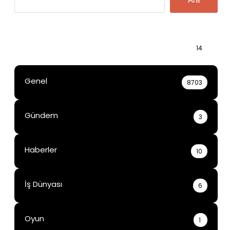
Bilgi
14
Genel
8703
Gündem
3
Haberler
10
İş Dünyası
6
Oyun
1