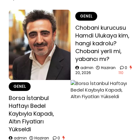
GENEL
Chobani kurucusu
Hamdi Ulukaya kim,
hangi kadrolu?
Chobani yerli mi,
yabancı mı?
admin
Haziran
0
20, 2026
110
GENEL
Borsa İstanbul
Haftayı Bedel
Kaybıyla Kapadı,
Altın Fiyatları
Yükseldi
admin
Haziran
0