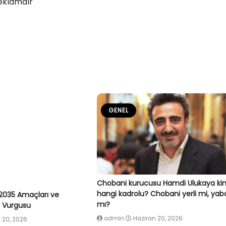
eklamdır
GENEL
Chobani kurucusu Hamdi Ulukaya ki
hangi kadrolu? Chobani yerli mi, yab
2035 Amaçları ve
mı?
ç Vurgusu
admin
Haziran 20, 2026
 20, 2026