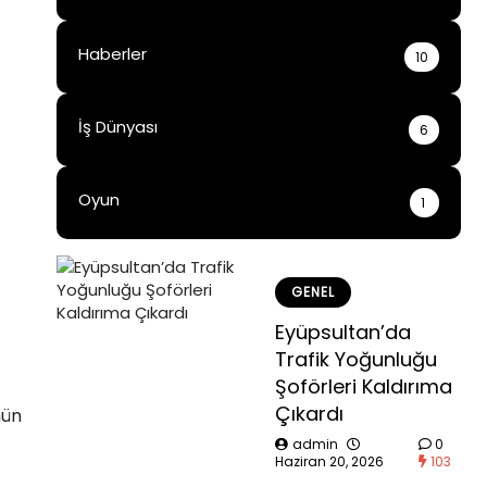
Haberler
10
İş Dünyası
6
Oyun
1
GENEL
Eyüpsultan’da
Trafik Yoğunluğu
Şoförleri Kaldırıma
Çıkardı
nün
admin
0
Haziran 20, 2026
103