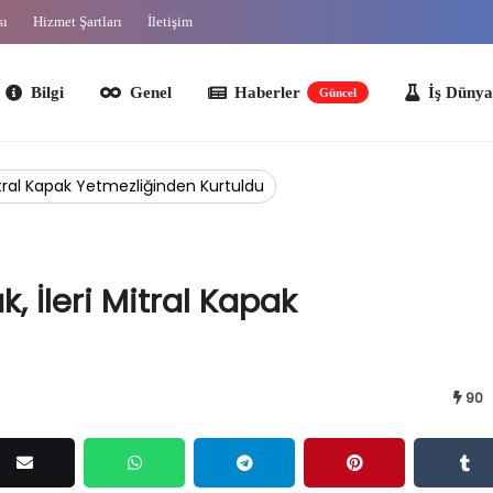
sı
Hizmet Şartları
İletişim
lgi
Genel
Haberler
İş Dünyası
O
Güncel
itral Kapak Yetmezliğinden Kurtuldu
, İleri Mitral Kapak
90