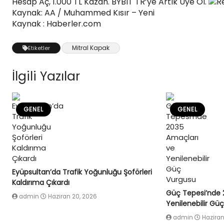
Hesap Aç, 1.000 TL Kazan. BYBIT TR’ye Artık Üye Ol.
R
Kaynak: AA / Muhammed Kısır – Yeni
Kaynak : Haberler.com
Mitral Kapak
Etiketler
İlgili Yazılar
GENEL
GENEL
Eyüpsultan’da Trafik Yoğunluğu Şoförleri
Kaldırıma Çıkardı
Güç Tepesi’nde 
admin
Haziran 20, 2026
Yenilenebilir Gü
admin
Haziran