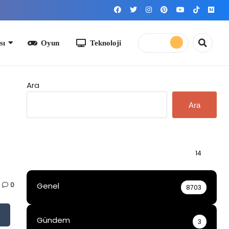
yun
Teknoloji
Ara
Ara
Bilgi
14
0
Genel
8703
Gündem
3