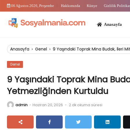
Skip
06 Ağustos 2026, Perşembe
Hakkımızda
Künye
Gizlilik Politika
to
content
Anasayfa
Bi
Anasayfa
›
Genel
›
9 Yaşındaki Toprak Mina Budak, İleri M
Genel
9 Yaşındaki Toprak Mina Budak
Yetmezliğinden Kurtuldu
admin
-
Haziran 20, 2026
-
2 dk okuma süresi