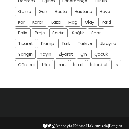
Deprem
Eğitim
Fenerbahçe
Filistin
Gazze
Gün
Hasta
Hastane
Hava
Kar
Karar
Kaza
Maç
Olay
Parti
Polis
Proje
Saldırı
Sağlık
Spor
Ticaret
Trump
Türk
Türkiye
Ukrayna
Yangın
Yayın
Ziyaret
Çin
Çocuk
Öğrenci
Ülke
İran
İsrail
İstanbul
İş
Anasayfa
|
Künye
|
Hakkımızda
|
İletişim