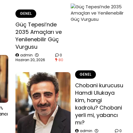
GENEL
Güç Tepesi’nde
2035 Amaçları ve
Yenilenebilir Güç
Vurgusu
admin
0
Haziran 20, 2026
80
GENEL
Chobani kurucusu
Hamdi Ulukaya
kim, hangi
kadrolu? Chobani
m,
ancı
yerli mi, yabancı
mı?
admin
0