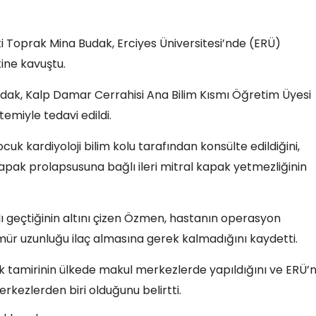
ki Toprak Mina Budak, Erciyes Üniversitesi’nde (ERÜ)
tine kavuştu.
dak, Kalp Damar Cerrahisi Ana Bilim Kısmı Öğretim Üyesi
emiyle tedavi edildi.
k kardiyoloji bilim kolu tarafından konsülte edildiğini,
apak prolapsusuna bağlı ileri mitral kapak yetmezliğinin
ı geçtiğinin altını çizen Özmen, hastanın operasyon
mür uzunluğu ilaç almasına gerek kalmadığını kaydetti.
ak tamirinin ülkede makul merkezlerde yapıldığını ve ERÜ’
kezlerden biri olduğunu belirtti.