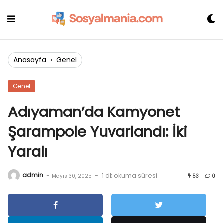
Skip
to
content
Anasayfa
›
Genel
Genel
Adıyaman’da Kamyonet
Şarampole Yuvarlandı: İki
Yaralı
admin
-
-
1 dk okuma süresi
Mayıs 30, 2025
53
0