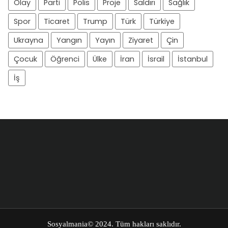
Olay
Parti
Polis
Proje
Saldırı
Sağlık
Spor
Ticaret
Trump
Türk
Türkiye
Ukrayna
Yangın
Yayın
Ziyaret
Çin
Çocuk
Öğrenci
Ülke
İran
İsrail
İstanbul
İş
Sosyalmania
© 2024. Tüm hakları saklıdır.