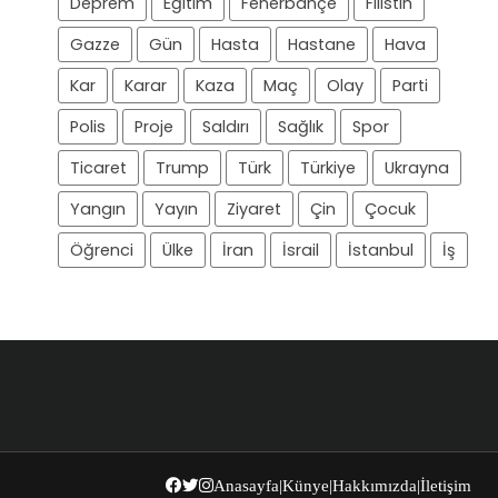
Deprem
Eğitim
Fenerbahçe
Filistin
Gazze
Gün
Hasta
Hastane
Hava
Kar
Karar
Kaza
Maç
Olay
Parti
Polis
Proje
Saldırı
Sağlık
Spor
Ticaret
Trump
Türk
Türkiye
Ukrayna
Yangın
Yayın
Ziyaret
Çin
Çocuk
Öğrenci
Ülke
İran
İsrail
İstanbul
İş
Anasayfa
|
Künye
|
Hakkımızda
|
İletişim