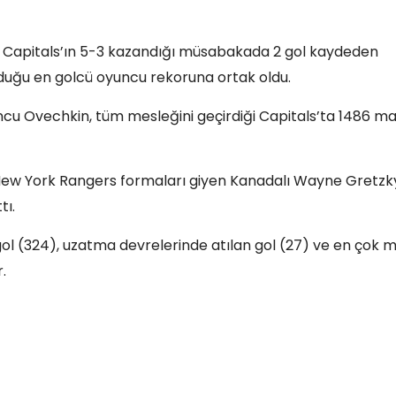
 Capitals’ın 5-3 kazandığı müsabakada 2 gol kaydeden
rduğu en golcü oyuncu rekoruna ortak oldu.
ncu Ovechkin, tüm mesleğini geçirdiği Capitals’ta 1486 m
e New York Rangers formaları giyen Kanadalı Wayne Gretzk
tı.
ol (324), uzatma devrelerinde atılan gol (27) ve en çok 
.