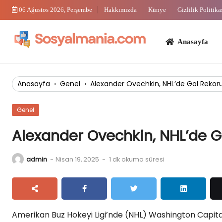
Skip
06 Ağustos 2026, Perşembe
Hakkımızda
Künye
Gizlilik Politika
to
content
Anasayfa
Bi
Anasayfa
›
Genel
›
Alexander Ovechkin, NHL’de Gol Rekoru
Genel
Alexander Ovechkin, NHL’de Go
admin
-
Nisan 19, 2025
-
1 dk okuma süresi
Amerikan Buz Hokeyi Ligi’nde (NHL) Washington Capita