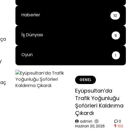
Haberler
10
İş Dünyası
6
aça
Oyun
1
y
GENEL
maç
Eyüpsultan’da
Trafik Yoğunluğu
Şoförleri Kaldırıma
Çıkardı
admin
0
Haziran 20, 2026
103