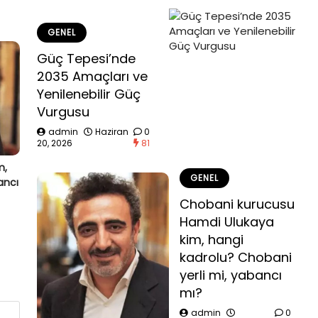
GENEL
Güç Tepesi’nde
2035 Amaçları ve
Yenilenebilir Güç
Vurgusu
admin
Haziran
0
20, 2026
81
m,
GENEL
ancı
Chobani kurucusu
Hamdi Ulukaya
kim, hangi
kadrolu? Chobani
yerli mi, yabancı
mı?
admin
0