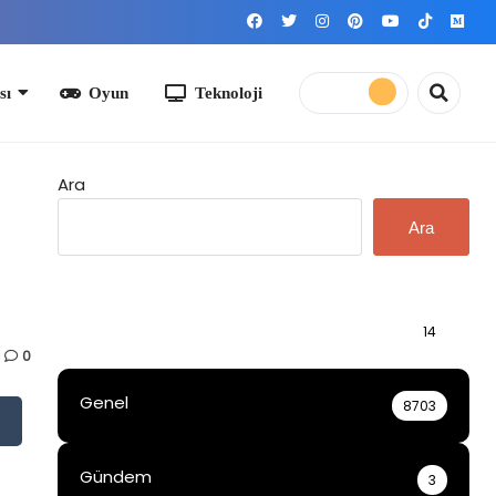
yun
Teknoloji
Ara
Ara
Bilgi
14
0
Genel
8703
Gündem
3