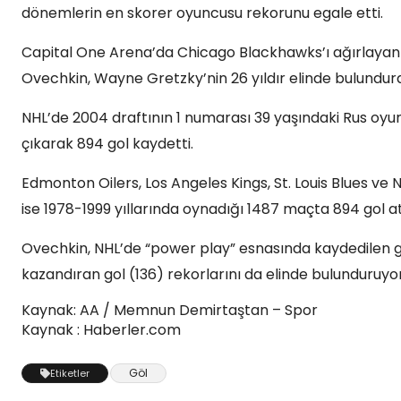
dönemlerin en skorer oyuncusu rekorunu egale etti.
Capital One Arena’da Chicago Blackhawks’ı ağırlayan
Ovechkin, Wayne Gretzky’nin 26 yıldır elinde bulundu
NHL’de 2004 draftının 1 numarası 39 yaşındaki Rus oyu
çıkarak 894 gol kaydetti.
Edmonton Oilers, Los Angeles Kings, St. Louis Blues v
ise 1978-1999 yıllarında oynadığı 1487 maçta 894 gol at
Ovechkin, NHL’de “power play” esnasında kaydedilen g
kazandıran gol (136) rekorlarını da elinde bulunduruyor
Kaynak: AA / Memnun Demirtaştan – Spor
Kaynak : Haberler.com
Göl
Etiketler