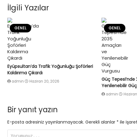
İlgili Yazılar
GENEL
GENEL
Eyüpsultan’da Trafik Yoğunluğu Şoförleri
Kaldırıma Çıkardı
Güç Tepesi’nde 
admin
Haziran 20, 2026
Yenilenebilir Gü
admin
Haziran
Bir yanıt yazın
E-posta adresiniz yayınlanmayacak.
Gerekli alanlar
*
ile işare