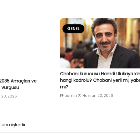
GENEL
Chobani kurucusu Hamdi Ulukaya ki
hangi kadrolu? Chobani yerli mi, yab
2035 Amaçları ve
mı?
ç Vurgusu
admin
Haziran 20, 2026
 20, 2026
tlenmişlerdir