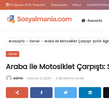
Skip
06 Ağustos 2026, Perşembe
Hakkımızda
Künye
Gizlilik Politika
to
content
Anasayfa
Bi
Anasayfa
›
Genel
›
Araba ile Motosiklet Çarpıştı: Şoför Ağı
Genel
Araba ile Motosiklet Çarpıştı:
admin
-
Haziran 2, 2025
-
2 dk okuma süresi