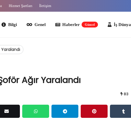
sı
Hizmet Şartları
İletişim
lgi
Genel
Haberler
İş Dünyası
O
Güncel
r Yaralandı
 Şoför Ağır Yaralandı
83