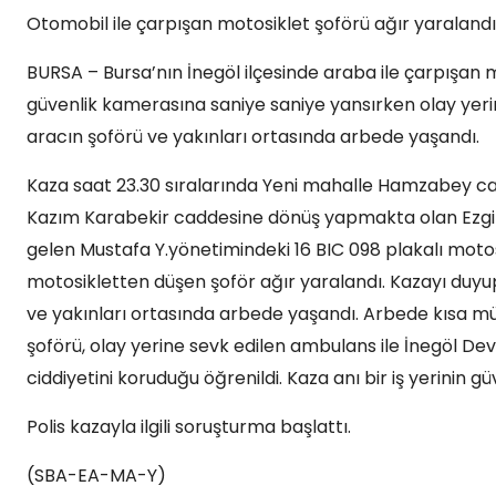
Otomobil ile çarpışan motosiklet şoförü ağır yaraland
BURSA – Bursa’nın İnegöl ilçesinde araba ile çarpışan mo
güvenlik kamerasına saniye saniye yansırken olay yeri
aracın şoförü ve yakınları ortasında arbede yaşandı.
Kaza saat 23.30 sıralarında Yeni mahalle Hamzabey 
Kazım Karabekir caddesine dönüş yapmakta olan Ezgi G.
gelen Mustafa Y.yönetimindeki 16 BIC 098 plakalı motosi
motosikletten düşen şoför ağır yaralandı. Kazayı duyup 
ve yakınları ortasında arbede yaşandı. Arbede kısa mü
şoförü, olay yerine sevk edilen ambulans ile İnegöl Dev
ciddiyetini koruduğu öğrenildi. Kaza anı bir iş yerinin 
Polis kazayla ilgili soruşturma başlattı.
(SBA-EA-MA-Y)