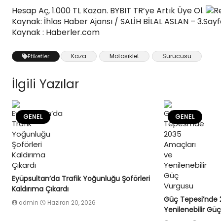
Hesap Aç, 1.000 TL Kazan. BYBIT TR’ye Artık Üye Ol.
R
Kaynak: İhlas Haber Ajansı / SALİH BİLAL ASLAN – 3.Say
Kaynak : Haberler.com
Kaza
Motosiklet
Sürücüsü
Etiketler
İlgili Yazılar
GENEL
GENEL
Eyüpsultan’da Trafik Yoğunluğu Şoförleri
Kaldırıma Çıkardı
Güç Tepesi’nde 
admin
Haziran 20, 2026
Yenilenebilir Gü