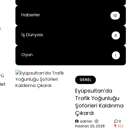
Haberler
10
n
İş Dünyası
6
Oyun
1
rü
GENEL
let
Eyüpsultan’da
Trafik Yoğunluğu
Şoförleri Kaldırıma
Çıkardı
admin
0
Haziran 20, 2026
102