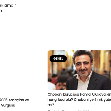
eklamdır
fa
GENEL
Chobani kurucusu Hamdi Ulukaya ki
hangi kadrolu? Chobani yerli mi, yab
2035 Amaçları ve
mı?
ç Vurgusu