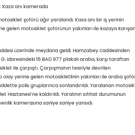
ı: Kaza anı kamerada
tosiklet şoförü ağır yaralandı. Kaza anı bir iş yerinin
ne gelen motosiklet şoförünün yakınları ile kazaya karışa
caddesi üzerinde meydana geldi. Hamzabey caddesinden
 idaresindeki 16 BAD 977 plakalı araba, karşı taraftan
klet ile çarpıştı. Çarpışmanın tesiriyle devrilen
olay yerine gelen motosikletlinin yakınları ile araba şofö
ddette polis gruplarınca sonlandırıldı. Yaralanan motosik
let Hastanesi’ne kaldırıldı. Yaralının sıhhat durumunun
güvenlik kamerasına saniye saniye yansıdı.