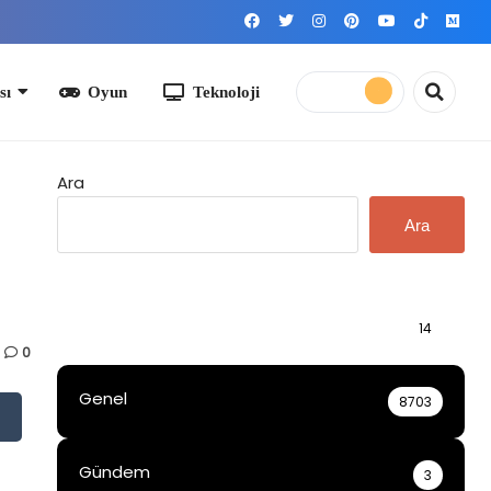
yun
Teknoloji
Ara
Ara
Bilgi
14
0
Genel
8703
Gündem
3