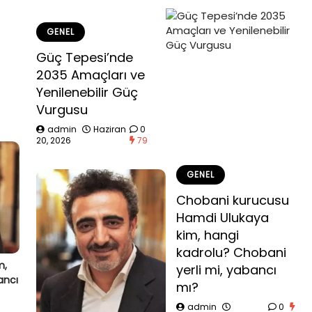
GENEL
Güç Tepesi’nde
2035 Amaçları ve
Yenilenebilir Güç
Vurgusu
admin
Haziran
0
20, 2026
79
GENEL
Chobani kurucusu
Hamdi Ulukaya
kim, hangi
kadrolu? Chobani
m,
yerli mi, yabancı
ancı
mı?
admin
0