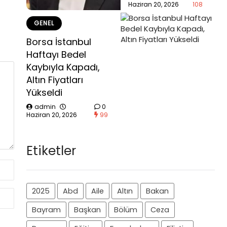
Haziran 20, 2026
108
GENEL
Borsa İstanbul
Haftayı Bedel
Kaybıyla Kapadı,
Altın Fiyatları
Yükseldi
admin
0
Haziran 20, 2026
99
Etiketler
2025
Abd
Aile
Altın
Bakan
Bayram
Başkan
Bölüm
Ceza