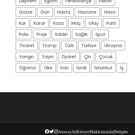
Deprem
Eğitim
Fenerbahçe
Filistin
Gazze
Gün
Hasta
Hastane
Hava
Kar
Karar
Kaza
Maç
Olay
Parti
Polis
Proje
Saldırı
Sağlık
Spor
Ticaret
Trump
Türk
Türkiye
Ukrayna
Yangın
Yayın
Ziyaret
Çin
Çocuk
Öğrenci
Ülke
İran
İsrail
İstanbul
İş
Anasayfa
|
Künye
|
Hakkımızda
|
İletişim