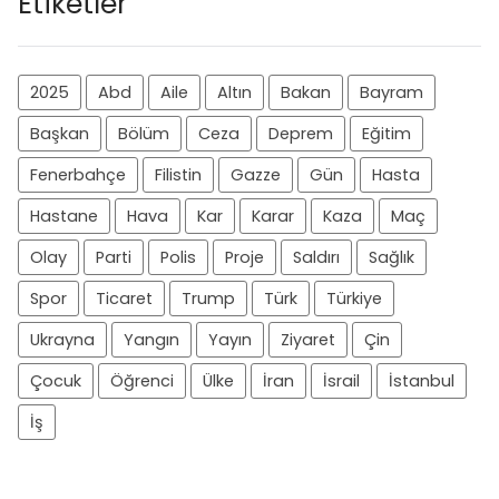
Etiketler
2025
Abd
Aile
Altın
Bakan
Bayram
Başkan
Bölüm
Ceza
Deprem
Eğitim
Fenerbahçe
Filistin
Gazze
Gün
Hasta
Hastane
Hava
Kar
Karar
Kaza
Maç
Olay
Parti
Polis
Proje
Saldırı
Sağlık
Spor
Ticaret
Trump
Türk
Türkiye
Ukrayna
Yangın
Yayın
Ziyaret
Çin
Çocuk
Öğrenci
Ülke
İran
İsrail
İstanbul
İş