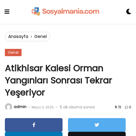
Skip
to
content
Anasayfa
›
Genel
Genel
Atikhisar Kalesi Orman
Yangınları Sonrası Tekrar
Yeşeriyor
admin
-
-
5 dk okuma süresi
Mayıs 3, 2025
73
0