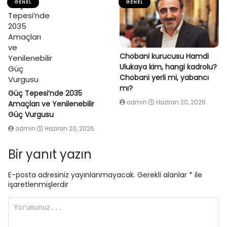
GENEL
GENEL
Chobani kurucusu Hamdi
Ulukaya kim, hangi kadrolu?
Chobani yerli mi, yabancı
mı?
Güç Tepesi’nde 2035
admin
Haziran 20, 2026
Amaçları ve Yenilenebilir
Güç Vurgusu
admin
Haziran 20, 2026
Bir yanıt yazın
E-posta adresiniz yayınlanmayacak.
Gerekli alanlar
*
ile
işaretlenmişlerdir