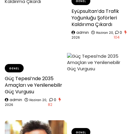
GENEL
Eyüpsultan’da Trafik
Yoğunluğu Şoförleri
Kaldırıma Çıkardı
admin
0
Haziran 20,
104
2026
GENEL
Güç Tepesi’nde 2035
Amaçları ve Yenilenebilir
Güç Vurgusu
admin
0
Haziran 20,
82
2026
GENEL