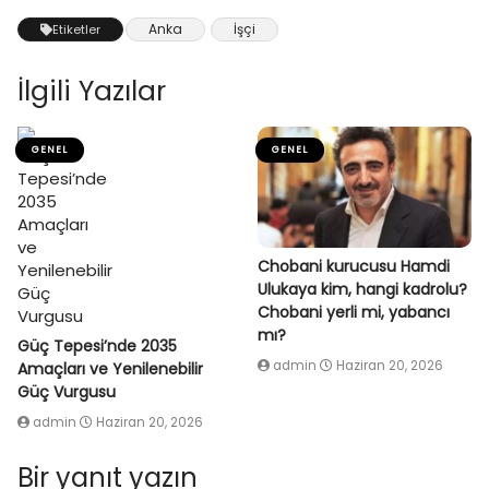
Anka
İşçi
Etiketler
İlgili Yazılar
GENEL
GENEL
Chobani kurucusu Hamdi
Ulukaya kim, hangi kadrolu?
Chobani yerli mi, yabancı
mı?
Güç Tepesi’nde 2035
admin
Haziran 20, 2026
Amaçları ve Yenilenebilir
Güç Vurgusu
admin
Haziran 20, 2026
Bir yanıt yazın