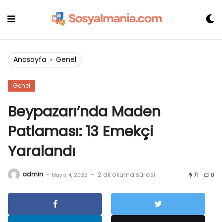
Skip
to
content
Anasayfa
›
Genel
Genel
Beypazarı’nda Maden
Patlaması: 13 Emekçi
Yaralandı
admin
-
-
2 dk okuma süresi
Mayıs 4, 2025
71
0