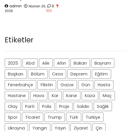
admin
0
Haziran 20,
100
2026
Etiketler
2025
Abd
Aile
Altın
Bakan
Bayram
Başkan
Bölüm
Ceza
Deprem
Eğitim
Fenerbahçe
Filistin
Gazze
Gün
Hasta
Hastane
Hava
Kar
Karar
Kaza
Maç
Olay
Parti
Polis
Proje
Saldırı
Sağlık
Spor
Ticaret
Trump
Türk
Türkiye
Ukrayna
Yangın
Yayın
Ziyaret
Çin