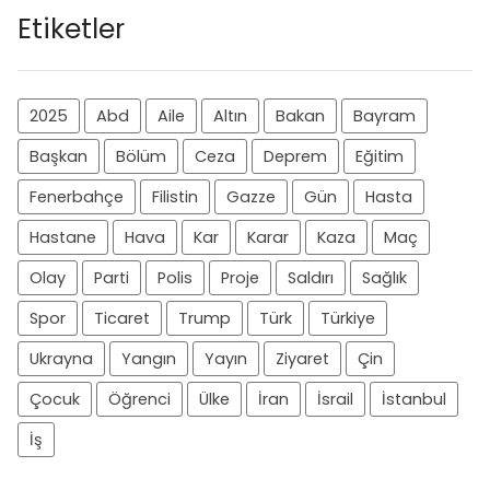
Etiketler
2025
Abd
Aile
Altın
Bakan
Bayram
Başkan
Bölüm
Ceza
Deprem
Eğitim
Fenerbahçe
Filistin
Gazze
Gün
Hasta
Hastane
Hava
Kar
Karar
Kaza
Maç
Olay
Parti
Polis
Proje
Saldırı
Sağlık
Spor
Ticaret
Trump
Türk
Türkiye
Ukrayna
Yangın
Yayın
Ziyaret
Çin
Çocuk
Öğrenci
Ülke
İran
İsrail
İstanbul
İş