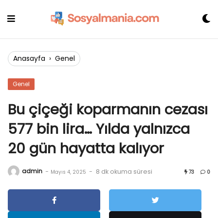
Skip
to
content
Anasayfa
›
Genel
Genel
Bu çiçeği koparmanın cezası
577 bin lira… Yılda yalnızca
20 gün hayatta kalıyor
admin
-
-
8 dk okuma süresi
Mayıs 4, 2025
73
0