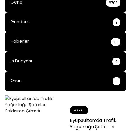
Genel
8703
Gündem
3
Haberler
10
İş Dünyası
6
Oyun
1
GENEL
Eyüpsultan’da Trafik
Yoğunluğu Şoförleri