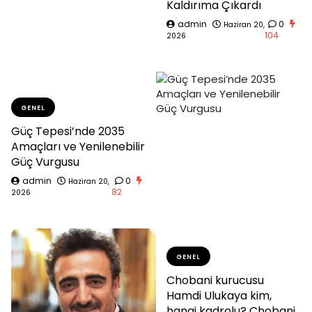
Kaldırıma Çıkardı
admin
0
Haziran 20,
104
2026
GENEL
Güç Tepesi’nde 2035
Amaçları ve Yenilenebilir
Güç Vurgusu
admin
0
Haziran 20,
82
2026
GENEL
Chobani kurucusu
Hamdi Ulukaya kim,
hangi kadrolu? Chobani