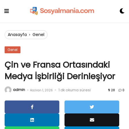
Skip
to
content
Anasayfa
›
Genel
Genel
Çin ve Fransa Ortasındaki
Medya İşbirliği Derinleşiyor
admin
-
-
1 dk okuma süresi
Haziran 1, 2026
28
0