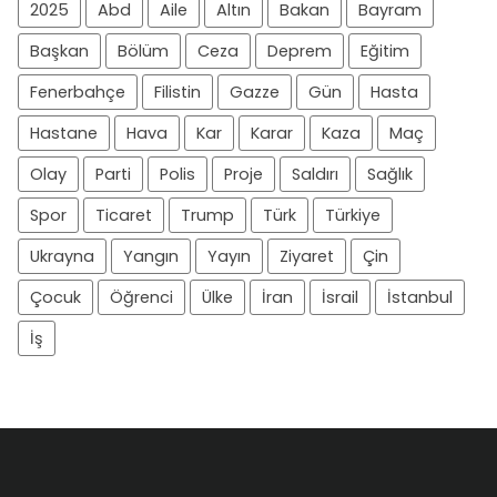
2025
Abd
Aile
Altın
Bakan
Bayram
Başkan
Bölüm
Ceza
Deprem
Eğitim
Fenerbahçe
Filistin
Gazze
Gün
Hasta
Hastane
Hava
Kar
Karar
Kaza
Maç
Olay
Parti
Polis
Proje
Saldırı
Sağlık
Spor
Ticaret
Trump
Türk
Türkiye
Ukrayna
Yangın
Yayın
Ziyaret
Çin
Çocuk
Öğrenci
Ülke
İran
İsrail
İstanbul
İş