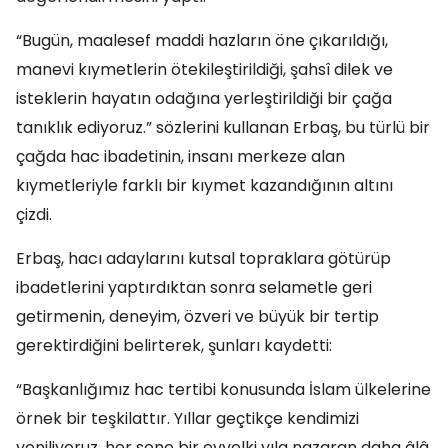
“Bugün, maalesef maddi hazların öne çıkarıldığı,
manevi kıymetlerin ötekileştirildiği, şahsî dilek ve
isteklerin hayatın odağına yerleştirildiği bir çağa
tanıklık ediyoruz.” sözlerini kullanan Erbaş, bu türlü bir
çağda hac ibadetinin, insanı merkeze alan
kıymetleriyle farklı bir kıymet kazandığının altını
çizdi.
Erbaş, hacı adaylarını kutsal topraklara götürüp
ibadetlerini yaptırdıktan sonra selametle geri
getirmenin, deneyim, özveri ve büyük bir tertip
gerektirdiğini belirterek, şunları kaydetti:
“Başkanlığımız hac tertibi konusunda İslam ülkelerine
örnek bir teşkilattır. Yıllar geçtikçe kendimizi
yeniliyoruz, her sene bir evvelki yıla nazaran daha âlâ