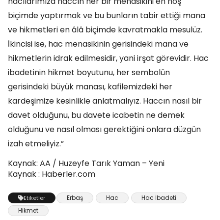
hacılarımıza haccın her bir menasikini en hoş
biçimde yaptırmak ve bu bunların tabir ettiği mana
ve hikmetleri en âlâ biçimde kavratmakla mesulüz.
İkincisi ise, hac menasikinin gerisindeki mana ve
hikmetlerin idrak edilmesidir, yani irşat görevidir. Hac
ibadetinin hikmet boyutunu, her sembolün
gerisindeki büyük manası, kafilemizdeki her
kardeşimize kesinlikle anlatmalıyız. Haccın nasıl bir
davet olduğunu, bu davete icabetin ne demek
olduğunu ve nasıl olması gerektiğini onlara düzgün
izah etmeliyiz.”
Kaynak: AA / Huzeyfe Tarık Yaman – Yeni
Kaynak : Haberler.com
Erbaş
Hac
Hac İbadeti
Etiketler
Hikmet