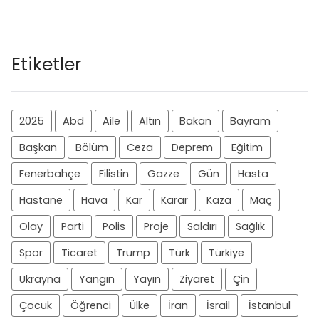
Etiketler
2025
Abd
Aile
Altın
Bakan
Bayram
Başkan
Bölüm
Ceza
Deprem
Eğitim
Fenerbahçe
Filistin
Gazze
Gün
Hasta
Hastane
Hava
Kar
Karar
Kaza
Maç
Olay
Parti
Polis
Proje
Saldırı
Sağlık
Spor
Ticaret
Trump
Türk
Türkiye
Ukrayna
Yangın
Yayın
Ziyaret
Çin
Çocuk
Öğrenci
Ülke
İran
İsrail
İstanbul