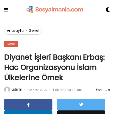
Skip
to
content
Anasayfa
›
Genel
Genel
Diyanet İşleri Başkanı Erbaş:
Hac Organizasyonu İslam
Ülkelerine Örnek
admin
-
-
4 dk okuma süresi
Nisan 29, 2025
64
0