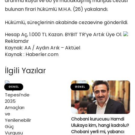
aranma kaydı ve 60 yıl mutlaklaşmış mahpus cezası
bulunan firari hükümlü M.H.A. (26) yakalandı.
Hükümlü, süreçlerinin akabinde cezaevine gönderildi.
Hesap Aç, 1.000 TL Kazan. BYBIT TR’ye Artık Üye Ol.
Reklamdır
Kaynak: AA / Aydın Arık – Aktüel
Kaynak : Haberler.com
İlgili Yazılar
GENEL
GENEL
Chobani kurucusu Hamdi
Ulukaya kim, hangi kadrolu?
Chobani yerli mi, yabancı