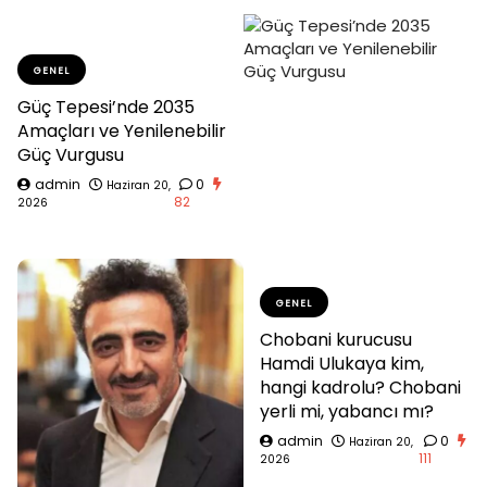
GENEL
Güç Tepesi’nde 2035
Amaçları ve Yenilenebilir
Güç Vurgusu
admin
0
Haziran 20,
82
2026
GENEL
Chobani kurucusu
Hamdi Ulukaya kim,
hangi kadrolu? Chobani
yerli mi, yabancı mı?
admin
0
Haziran 20,
111
2026