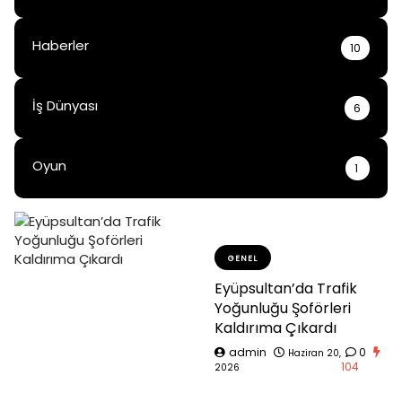
Haberler
10
İş Dünyası
6
Oyun
1
GENEL
Eyüpsultan’da Trafik
Yoğunluğu Şoförleri
Kaldırıma Çıkardı
admin
0
Haziran 20,
104
2026