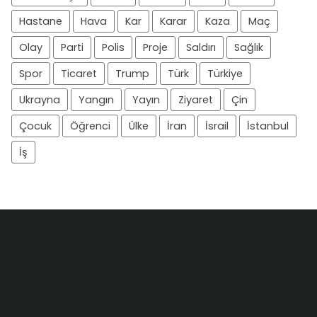
Hastane
Hava
Kar
Karar
Kaza
Maç
Olay
Parti
Polis
Proje
Saldırı
Sağlık
Spor
Ticaret
Trump
Türk
Türkiye
Ukrayna
Yangın
Yayın
Ziyaret
Çin
Çocuk
Öğrenci
Ülke
İran
İsrail
İstanbul
İş