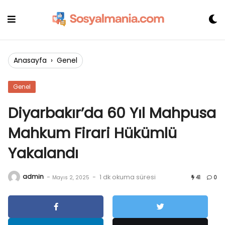
Skip
to
content
Anasayfa
›
Genel
Genel
Diyarbakır’da 60 Yıl Mahpusa
Mahkum Firari Hükümlü
Yakalandı
admin
-
-
1 dk okuma süresi
Mayıs 2, 2025
41
0