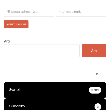
Ara
Ara
Bilgi
14
Genel
8703
Gündem
3