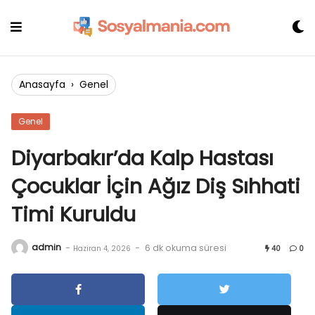
Skip
to
content
Anasayfa
›
Genel
Genel
Diyarbakır’da Kalp Hastası
Çocuklar İçin Ağız Diş Sıhhati
Timi Kuruldu
admin
-
-
6 dk okuma süresi
Haziran 4, 2026
40
0