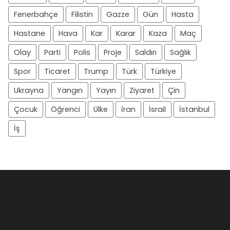
Fenerbahçe
Filistin
Gazze
Gün
Hasta
Hastane
Hava
Kar
Karar
Kaza
Maç
Olay
Parti
Polis
Proje
Saldırı
Sağlık
Spor
Ticaret
Trump
Türk
Türkiye
Ukrayna
Yangın
Yayın
Ziyaret
Çin
Çocuk
Öğrenci
Ülke
İran
İsrail
İstanbul
İş