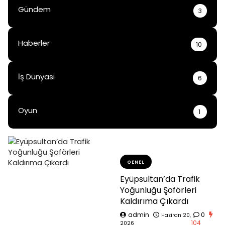
Gündem
3
Haberler
10
İş Dünyası
6
Oyun
1
GENEL
Eyüpsultan’da Trafik
Yoğunluğu Şoförleri
Kaldırıma Çıkardı
admin
0
Haziran 20,
104
2026