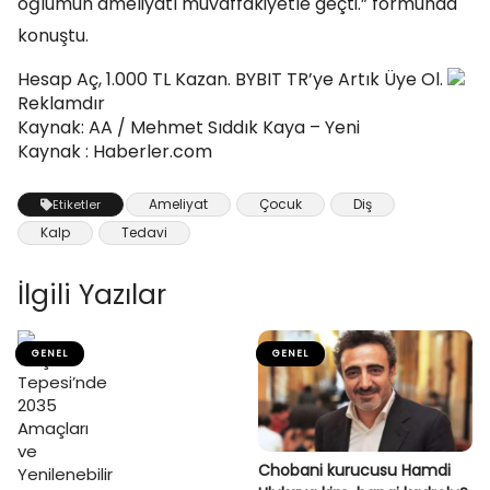
oğlumun ameliyatı muvaffakiyetle geçti.” formunda
konuştu.
Hesap Aç, 1.000 TL Kazan. BYBIT TR’ye Artık Üye Ol.
Reklamdır
Kaynak: AA / Mehmet Sıddık Kaya – Yeni
Kaynak : Haberler.com
Ameliyat
Çocuk
Diş
Etiketler
Kalp
Tedavi
İlgili Yazılar
GENEL
GENEL
Chobani kurucusu Hamdi