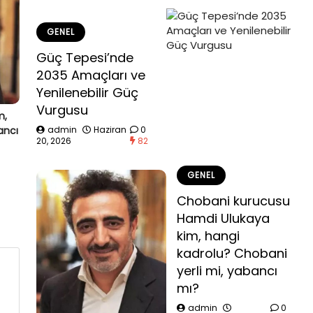
GENEL
Güç Tepesi’nde
2035 Amaçları ve
Yenilenebilir Güç
Vurgusu
m,
admin
Haziran
0
ancı
20, 2026
82
GENEL
Chobani kurucusu
Hamdi Ulukaya
kim, hangi
kadrolu? Chobani
yerli mi, yabancı
mı?
admin
0