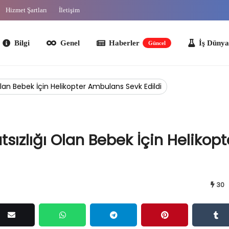
Hizmet Şartları
İletişim
lgi
Genel
Haberler
İş Dünyası
O
Güncel
lan Bebek İçin Helikopter Ambulans Sevk Edildi
ızlığı Olan Bebek İçin Helikopt
30