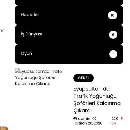
Haberler
10
er
İş Dünyası
6
Oyun
1
GENEL
Eyüpsultan’da
Trafik Yoğunluğu
Şoförleri Kaldırıma
Çıkardı
admin
0
Haziran 20, 2026
104