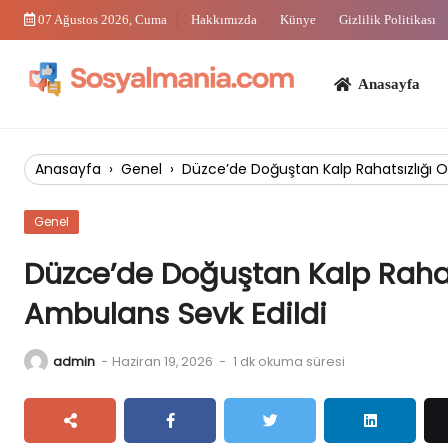
Skip
07 Ağustos 2026, Cuma
Hakkımızda
Künye
Gizlilik Politikası
to
content
Anasayfa
Bi
Anasayfa
›
Genel
›
Düzce’de Doğuştan Kalp Rahatsızlığı O
Genel
Düzce’de Doğuştan Kalp Rahats
Ambulans Sevk Edildi
admin
-
Haziran 19, 2026
-
1 dk okuma süresi