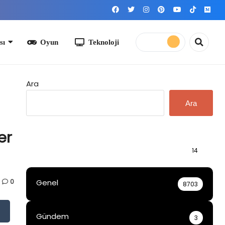
yun
Teknoloji
Ara
Ara
er
Bilgi
14
0
Genel
8703
Gündem
3