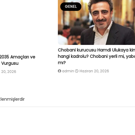
GENEL
Chobani kurucusu Hamdi Ulukaya ki
hangi kadrolu? Chobani yerli mi, yab
2035 Amaçları ve
mı?
ç Vurgusu
admin
Haziran 20, 2026
 20, 2026
tlenmişlerdir