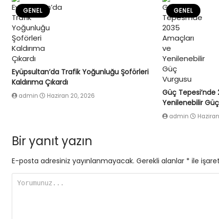
GENEL
GENEL
Eyüpsultan’da Trafik Yoğunluğu Şoförleri
Kaldırıma Çıkardı
Güç Tepesi’nde 
admin
Haziran 20, 2026
Yenilenebilir Gü
admin
Haziran
Bir yanıt yazın
E-posta adresiniz yayınlanmayacak.
Gerekli alanlar
*
ile işare