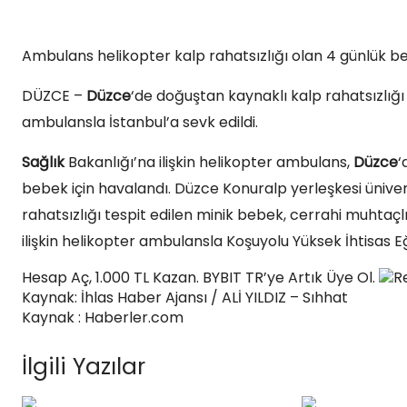
Ambulans helikopter kalp rahatsızlığı olan 4 günlük b
DÜZCE –
Düzce
‘de doğuştan kaynaklı kalp rahatsızlığı 
ambulansla İstanbul’a sevk edildi.
Sağlık
Bakanlığı’na ilişkin helikopter ambulans,
Düzce
‘
bebek için havalandı. Düzce Konuralp yerleşkesi ünive
rahatsızlığı tespit edilen minik bebek, cerrahi muhtaçlığ
ilişkin helikopter ambulansla Koşuyolu Yüksek İhtisas E
Hesap Aç, 1.000 TL Kazan. BYBIT TR’ye Artık Üye Ol.
R
Kaynak: İhlas Haber Ajansı / ALİ YILDIZ – Sıhhat
Kaynak : Haberler.com
İlgili Yazılar