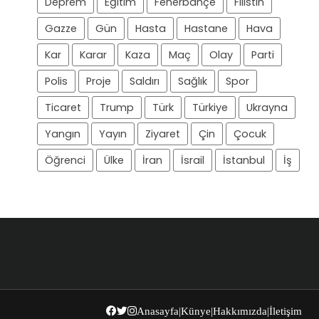
Deprem
Eğitim
Fenerbahçe
Filistin
Gazze
Gün
Hasta
Hastane
Hava
Kar
Karar
Kaza
Maç
Olay
Parti
Polis
Proje
Saldırı
Sağlık
Spor
Ticaret
Trump
Türk
Türkiye
Ukrayna
Yangın
Yayın
Ziyaret
Çin
Çocuk
Öğrenci
Ülke
İran
İsrail
İstanbul
İş
Anasayfa
|
Künye
|
Hakkımızda
|
İletişim