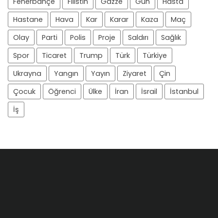
Fenerbahçe
Filistin
Gazze
Gün
Hasta
Hastane
Hava
Kar
Karar
Kaza
Maç
Olay
Parti
Polis
Proje
Saldırı
Sağlık
Spor
Ticaret
Trump
Türk
Türkiye
Ukrayna
Yangın
Yayın
Ziyaret
Çin
Çocuk
Öğrenci
Ülke
İran
İsrail
İstanbul
İş