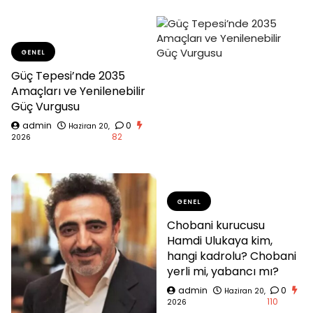
GENEL
Güç Tepesi’nde 2035
Amaçları ve Yenilenebilir
Güç Vurgusu
admin
0
Haziran 20,
82
2026
GENEL
Chobani kurucusu
Hamdi Ulukaya kim,
hangi kadrolu? Chobani
yerli mi, yabancı mı?
admin
0
Haziran 20,
110
2026