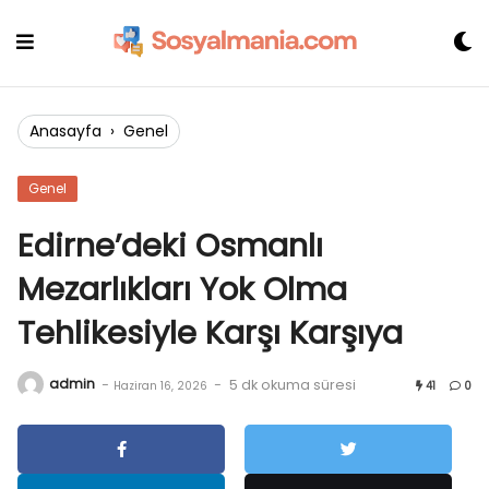
Skip
to
content
Anasayfa
›
Genel
Genel
Edirne’deki Osmanlı
Mezarlıkları Yok Olma
Tehlikesiyle Karşı Karşıya
admin
-
-
5 dk okuma süresi
Haziran 16, 2026
41
0