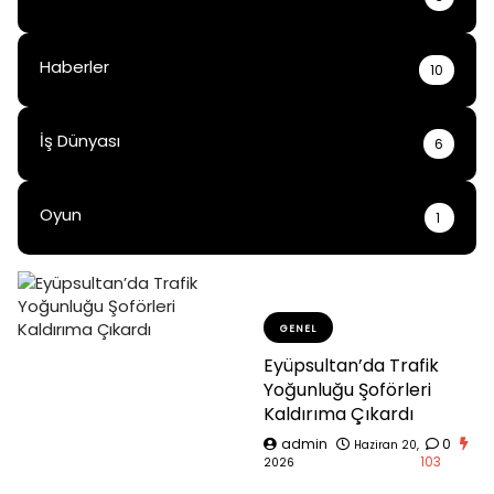
Haberler
10
İş Dünyası
6
Oyun
1
GENEL
Eyüpsultan’da Trafik
Yoğunluğu Şoförleri
Kaldırıma Çıkardı
admin
0
Haziran 20,
103
2026