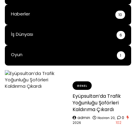
Haberler
10
İş Dünyası
6
Oyun
1
GENEL
Eyüpsultan’da Trafik
Yoğunluğu Şoförleri
Kaldırıma Çıkardı
admin
0
Haziran 20,
102
2026