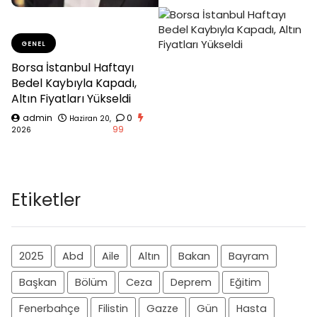
GENEL
Borsa İstanbul Haftayı
Bedel Kaybıyla Kapadı,
Altın Fiyatları Yükseldi
admin
0
Haziran 20,
99
2026
Etiketler
2025
Abd
Aile
Altın
Bakan
Bayram
Başkan
Bölüm
Ceza
Deprem
Eğitim
Fenerbahçe
Filistin
Gazze
Gün
Hasta