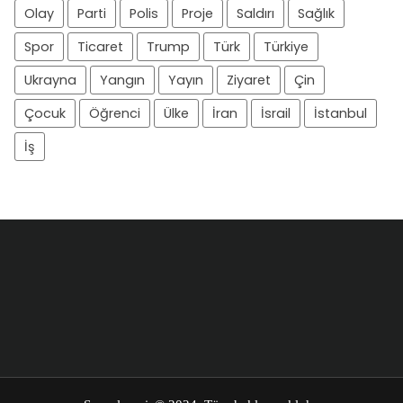
Olay
Parti
Polis
Proje
Saldırı
Sağlık
Spor
Ticaret
Trump
Türk
Türkiye
Ukrayna
Yangın
Yayın
Ziyaret
Çin
Çocuk
Öğrenci
Ülke
İran
İsrail
İstanbul
İş