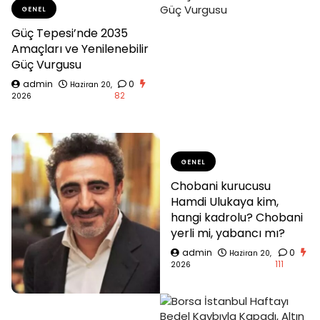
GENEL
Güç Tepesi’nde 2035
Amaçları ve Yenilenebilir
Güç Vurgusu
admin
0
Haziran 20,
82
2026
GENEL
Chobani kurucusu
Hamdi Ulukaya kim,
hangi kadrolu? Chobani
yerli mi, yabancı mı?
admin
0
Haziran 20,
111
2026