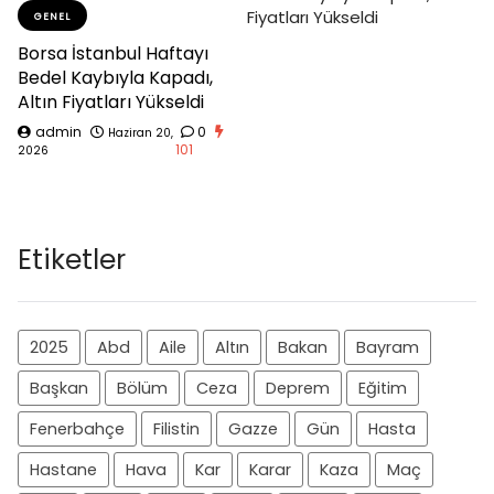
GENEL
Borsa İstanbul Haftayı
Bedel Kaybıyla Kapadı,
Altın Fiyatları Yükseldi
admin
0
Haziran 20,
101
2026
Etiketler
2025
Abd
Aile
Altın
Bakan
Bayram
Başkan
Bölüm
Ceza
Deprem
Eğitim
Fenerbahçe
Filistin
Gazze
Gün
Hasta
Hastane
Hava
Kar
Karar
Kaza
Maç