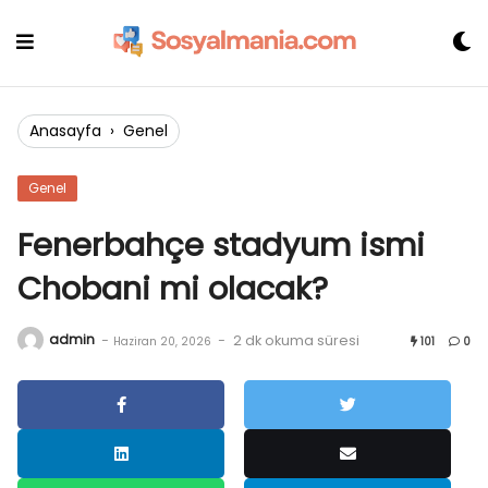
Skip
to
content
Anasayfa
›
Genel
Genel
Fenerbahçe stadyum ismi
Chobani mi olacak?
admin
-
-
2 dk okuma süresi
Haziran 20, 2026
101
0