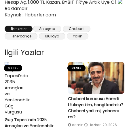
Hesap Aç, 1.000 TL Kazan. BYBIT TR’ye Artık Üye Ol.
Reklamdır
Kaynak : Haberler.com
Anlaşma
Chobani
Etiketler
Fenerbahçe
Ulukaya
Yakın
İlgili Yazılar
GENEL
GENEL
Chobani kurucusu Hamdi
Ulukaya kim, hangi kadrolu?
Chobani yerli mi, yabancı
mı?
Güç Tepesi’nde 2035
admin
Haziran 20, 2026
Amaçları ve Yenilenebilir