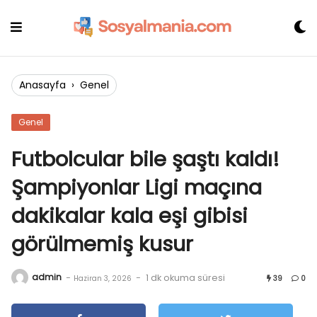
Skip
to
content
Anasayfa
›
Genel
Genel
Futbolcular bile şaştı kaldı!
Şampiyonlar Ligi maçına
dakikalar kala eşi gibisi
görülmemiş kusur
admin
-
-
1 dk okuma süresi
Haziran 3, 2026
39
0