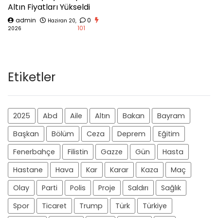
Altın Fiyatları Yükseldi
admin
0
Haziran 20,
101
2026
Etiketler
2025
Abd
Aile
Altın
Bakan
Bayram
Başkan
Bölüm
Ceza
Deprem
Eğitim
Fenerbahçe
Filistin
Gazze
Gün
Hasta
Hastane
Hava
Kar
Karar
Kaza
Maç
Olay
Parti
Polis
Proje
Saldırı
Sağlık
Spor
Ticaret
Trump
Türk
Türkiye