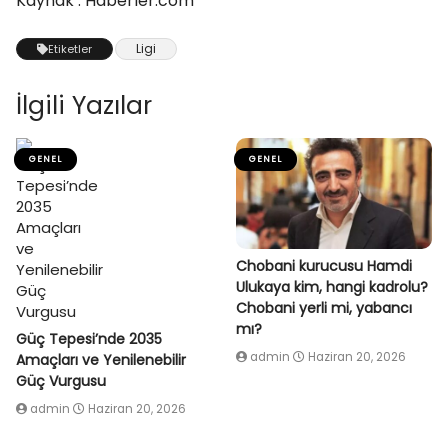
Kaynak : Haberler.com
Ligi
Etiketler
İlgili Yazılar
GENEL
GENEL
Chobani kurucusu Hamdi
Ulukaya kim, hangi kadrolu?
Chobani yerli mi, yabancı
mı?
Güç Tepesi’nde 2035
admin
Haziran 20, 2026
Amaçları ve Yenilenebilir
Güç Vurgusu
admin
Haziran 20, 2026