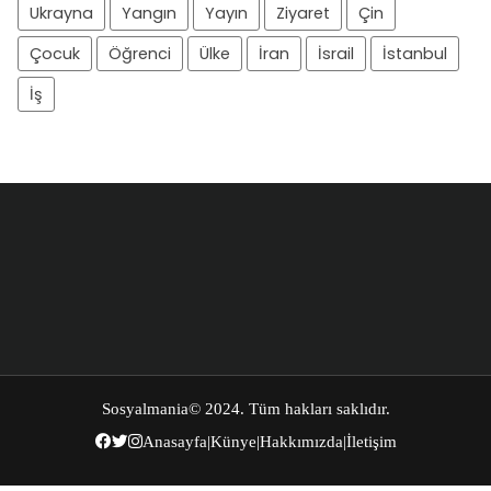
Ukrayna
Yangın
Yayın
Ziyaret
Çin
Çocuk
Öğrenci
Ülke
İran
İsrail
İstanbul
İş
Sosyalmania
© 2024. Tüm hakları saklıdır.
Anasayfa
|
Künye
|
Hakkımızda
|
İletişim