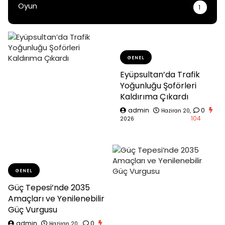
Oyun
1
GENEL
Eyüpsultan’da Trafik
Yoğunluğu Şoförleri
Kaldırıma Çıkardı
admin
0
Haziran 20,
104
2026
GENEL
Güç Tepesi’nde 2035
Amaçları ve Yenilenebilir
Güç Vurgusu
admin
0
Haziran 20,