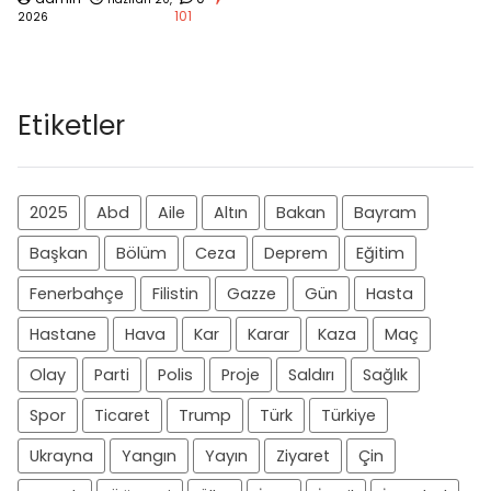
101
2026
Etiketler
2025
Abd
Aile
Altın
Bakan
Bayram
Başkan
Bölüm
Ceza
Deprem
Eğitim
Fenerbahçe
Filistin
Gazze
Gün
Hasta
Hastane
Hava
Kar
Karar
Kaza
Maç
Olay
Parti
Polis
Proje
Saldırı
Sağlık
Spor
Ticaret
Trump
Türk
Türkiye
Ukrayna
Yangın
Yayın
Ziyaret
Çin