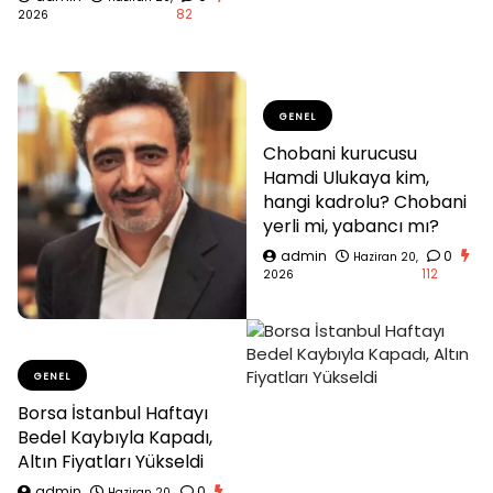
82
2026
GENEL
Chobani kurucusu
Hamdi Ulukaya kim,
hangi kadrolu? Chobani
yerli mi, yabancı mı?
admin
0
Haziran 20,
112
2026
GENEL
Borsa İstanbul Haftayı
Bedel Kaybıyla Kapadı,
Altın Fiyatları Yükseldi
admin
0
Haziran 20,