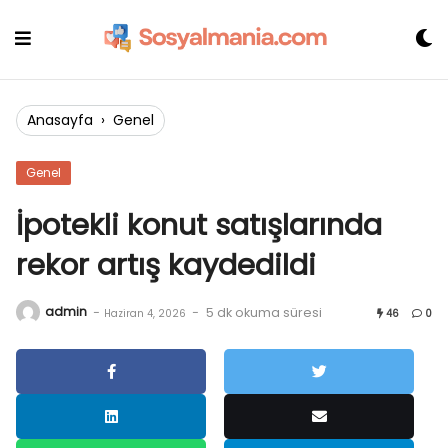
Skip
to
content
Anasayfa
›
Genel
Genel
İpotekli konut satışlarında
rekor artış kaydedildi
admin
-
-
5 dk okuma süresi
Haziran 4, 2026
46
0