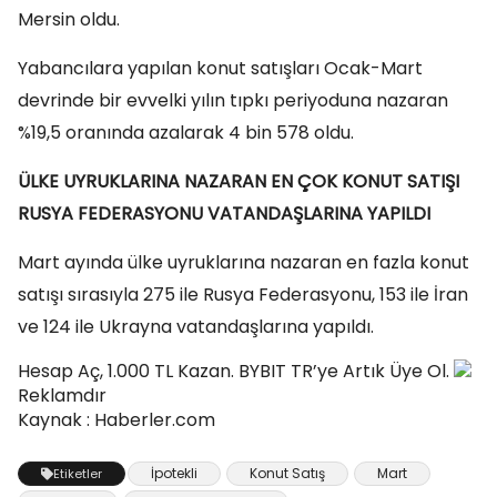
Mersin oldu.
Yabancılara yapılan konut satışları Ocak-Mart
devrinde bir evvelki yılın tıpkı periyoduna nazaran
%19,5 oranında azalarak 4 bin 578 oldu.
ÜLKE UYRUKLARINA NAZARAN EN ÇOK KONUT SATIŞI
RUSYA FEDERASYONU VATANDAŞLARINA YAPILDI
Mart ayında ülke uyruklarına nazaran en fazla konut
satışı sırasıyla 275 ile Rusya Federasyonu, 153 ile İran
ve 124 ile Ukrayna vatandaşlarına yapıldı.
Hesap Aç, 1.000 TL Kazan. BYBIT TR’ye Artık Üye Ol.
Reklamdır
Kaynak : Haberler.com
İpotekli
Konut Satış
Mart
Etiketler