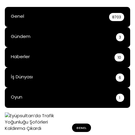
Genel
8703
Gündem
3
Haberler
10
İş Dünyası
6
Oyun
1
GENEL