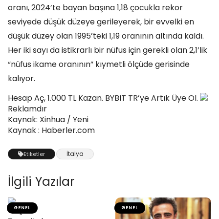
oranı, 2024’te bayan başına 1,18 çocukla rekor
seviyede düşük düzeye gerileyerek, bir evvelki en
düşük düzey olan 1995’teki 1,19 oranının altında kaldı.
Her iki sayı da istikrarlı bir nüfus için gerekli olan 2,1’lik
“nüfus ikame oranının” kıymetli ölçüde gerisinde
kalıyor.
Hesap Aç, 1.000 TL Kazan. BYBIT TR’ye Artık Üye Ol.
Reklamdır
Kaynak: Xinhua / Yeni
Kaynak : Haberler.com
İtalya
Etiketler
İlgili Yazılar
GENEL
GENEL