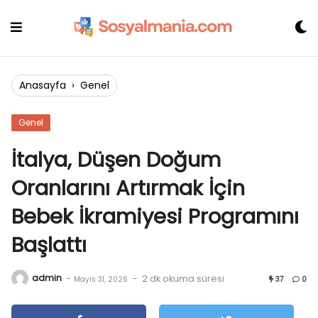
Skip
to
content
Anasayfa
›
Genel
Genel
İtalya, Düşen Doğum
Oranlarını Artırmak İçin
Bebek İkramiyesi Programını
Başlattı
admin
-
-
2 dk okuma süresi
Mayıs 31, 2026
37
0