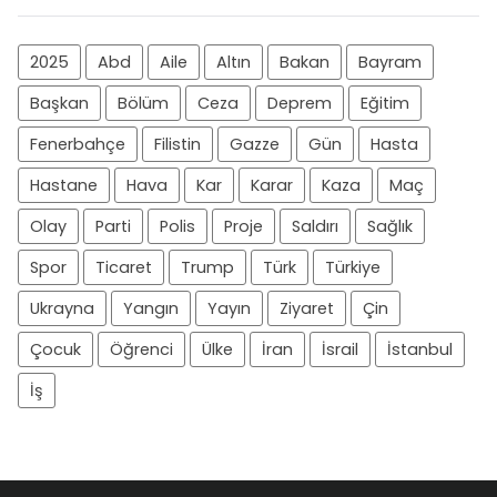
2025
Abd
Aile
Altın
Bakan
Bayram
Başkan
Bölüm
Ceza
Deprem
Eğitim
Fenerbahçe
Filistin
Gazze
Gün
Hasta
Hastane
Hava
Kar
Karar
Kaza
Maç
Olay
Parti
Polis
Proje
Saldırı
Sağlık
Spor
Ticaret
Trump
Türk
Türkiye
Ukrayna
Yangın
Yayın
Ziyaret
Çin
Çocuk
Öğrenci
Ülke
İran
İsrail
İstanbul
İş