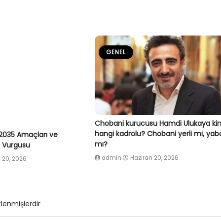
GENEL
Chobani kurucusu Hamdi Ulukaya ki
hangi kadrolu? Chobani yerli mi, yab
2035 Amaçları ve
mı?
ç Vurgusu
admin
Haziran 20, 2026
 20, 2026
tlenmişlerdir