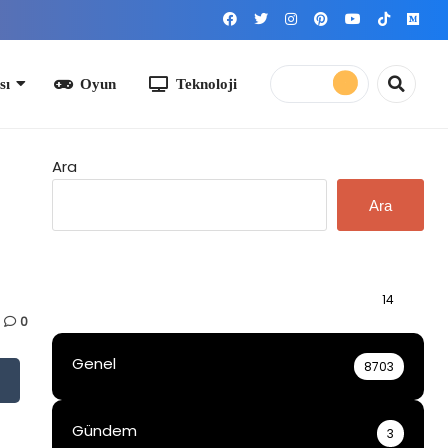
yun
Teknoloji
Ara
Ara
Bilgi
14
0
Genel
8703
Gündem
3