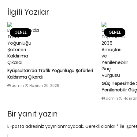
İlgili Yazılar
GENEL
GENEL
Eyüpsultan’da Trafik Yoğunluğu Şoförleri
Kaldırıma Çıkardı
Güç Tepesi’nde 
admin
Haziran 20, 2026
Yenilenebilir Gü
admin
Haziran
Bir yanıt yazın
E-posta adresiniz yayınlanmayacak.
Gerekli alanlar
*
ile işare