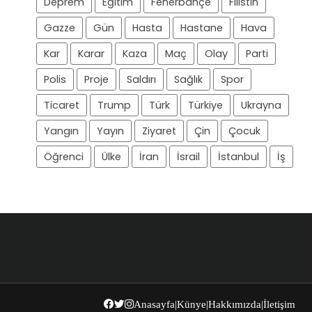
Deprem
Eğitim
Fenerbahçe
Filistin
Gazze
Gün
Hasta
Hastane
Hava
Kar
Karar
Kaza
Maç
Olay
Parti
Polis
Proje
Saldırı
Sağlık
Spor
Ticaret
Trump
Türk
Türkiye
Ukrayna
Yangın
Yayın
Ziyaret
Çin
Çocuk
Öğrenci
Ülke
İran
İsrail
İstanbul
İş
Anasayfa
|
Künye
|
Hakkımızda
|
İletişim