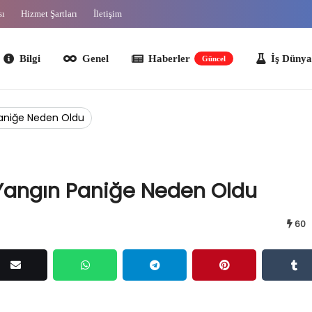
sı
Hizmet Şartları
İletişim
lgi
Genel
Haberler
İş Dünyası
O
Güncel
Paniğe Neden Oldu
 Yangın Paniğe Neden Oldu
60