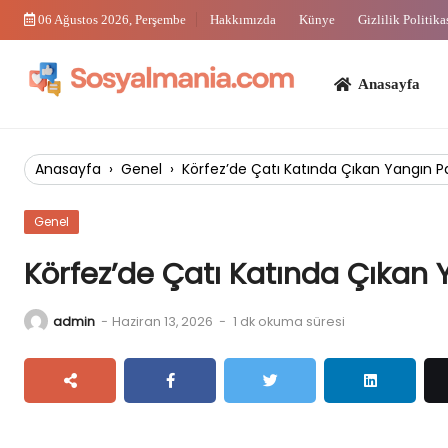
Skip
06 Ağustos 2026, Perşembe
Hakkımızda
Künye
Gizlilik Politika
to
content
Anasayfa
Bi
Anasayfa
›
Genel
›
Körfez’de Çatı Katında Çıkan Yangın 
Genel
Körfez’de Çatı Katında Çıkan
admin
-
Haziran 13, 2026
-
1 dk okuma süresi