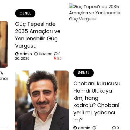
GENEL
Güç Tepesi’nde
2035 Amaçları ve
Yenilenebilir Güç
Vurgusu
admin
Haziran
0
20, 2026
82
m,
GENEL
ancı
Chobani kurucusu
Hamdi Ulukaya
kim, hangi
kadrolu? Chobani
yerli mi, yabancı
mı?
admin
0