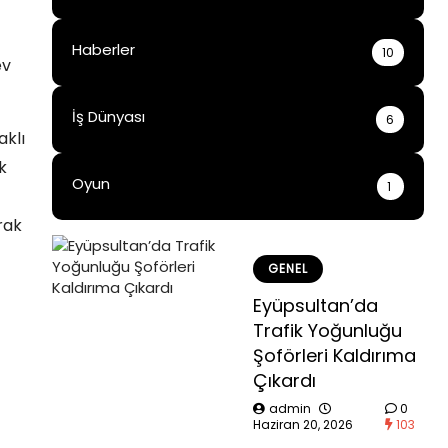
Haberler
10
ev
İş Dünyası
6
aklı
k
Oyun
1
rak
GENEL
Eyüpsultan’da
Trafik Yoğunluğu
Şoförleri Kaldırıma
Çıkardı
admin
0
Haziran 20, 2026
103