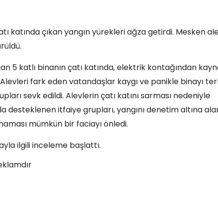
çatı katında çıkan yangın yürekleri ağza getirdi. Mesken al
rüldü.
an 5 katlı binanın çatı katında, elektrik kontağından kayn
Alevleri fark eden vatandaşlar kaygı ve panikle binayı ter
grupları sevk edildi. Alevlerin çatı katını sarması nedeniyle
a desteklenen itfaiye grupları, yangını denetim altına ala
aması mümkün bir faciayı önledi.
la ilgili inceleme başlattı.
eklamdır