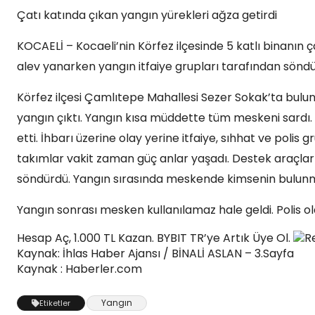
Çatı katında çıkan yangın yürekleri ağza getirdi
KOCAELİ – Kocaeli’nin Körfez ilçesinde 5 katlı binanın 
alev yanarken yangın itfaiye grupları tarafından söndü
Körfez ilçesi Çamlıtepe Mahallesi Sezer Sokak’ta bulun
yangın çıktı. Yangın kısa müddette tüm meskeni sardı. 
etti. İhbarı üzerine olay yerine itfaiye, sıhhat ve polis 
takımlar vakit zaman güç anlar yaşadı. Destek araçlarl
söndürdü. Yangın sırasında meskende kimsenin bulunm
Yangın sonrası mesken kullanılamaz hale geldi. Polis olay
Hesap Aç, 1.000 TL Kazan. BYBIT TR’ye Artık Üye Ol.
R
Kaynak: İhlas Haber Ajansı / BİNALİ ASLAN – 3.Sayfa
Kaynak : Haberler.com
Yangın
Etiketler