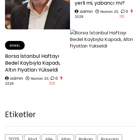
yerli mi, yabancı mı?
admin
0
Haziran 20,
110
2026
GENEL
Borsa İstanbul Haftayı
Bedel Kaybıyla Kapadı,
Altın Fiyatları Yükseldi
admin
0
Haziran 20,
100
2026
Etiketler
2025
Abd
Aile
Altın
Bakan
Bayram