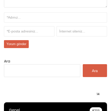
Ara
Ara
Bilgi
14
Genel
8703