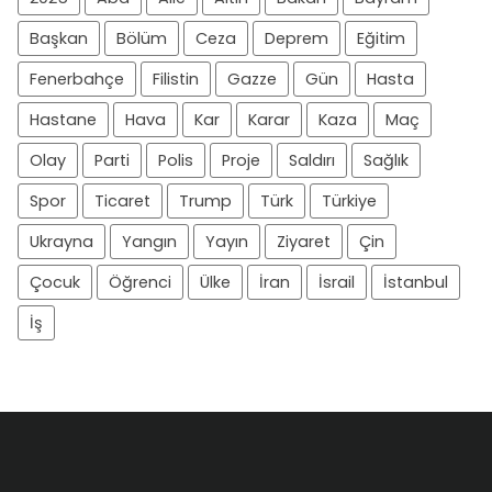
Başkan
Bölüm
Ceza
Deprem
Eğitim
Fenerbahçe
Filistin
Gazze
Gün
Hasta
Hastane
Hava
Kar
Karar
Kaza
Maç
Olay
Parti
Polis
Proje
Saldırı
Sağlık
Spor
Ticaret
Trump
Türk
Türkiye
Ukrayna
Yangın
Yayın
Ziyaret
Çin
Çocuk
Öğrenci
Ülke
İran
İsrail
İstanbul
İş