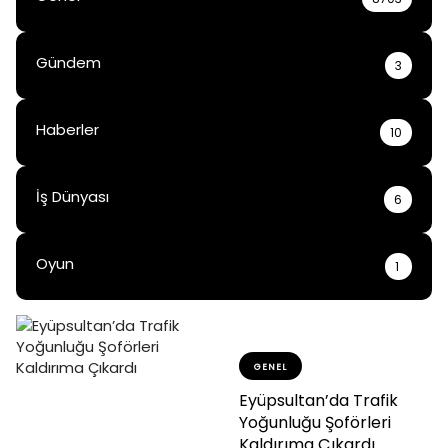
Gündem
3
Haberler
10
İş Dünyası
6
Oyun
1
GENEL
Eyüpsultan’da Trafik
Yoğunluğu Şoförleri
Kaldırıma Çıkardı