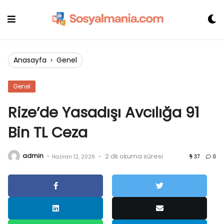
Skip
to
content
Anasayfa
›
Genel
Genel
Rize’de Yasadışı Avcılığa 91
Bin TL Ceza
admin
-
-
2 dk okuma süresi
Haziran 12, 2026
37
0