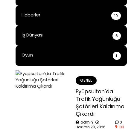
Haberler
10
İş Dünyası
6
Oyun
1
GENEL
Eyüpsultan’da
Trafik Yoğunluğu
Şoförleri Kaldırıma
Çıkardı
admin
0
Haziran 20, 2026
103