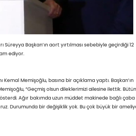
rı Süreyya Başkan’ın aort yırtılması sebebiyle geçirdiği 12
am ediyor.
ı Kemal Memişoğlu, basına bir açıklama yaptı. Başkan’ın
mişoğlu, “Geçmiş olsun dileklerimizi ailesine ilettik. Bütü
 gösterdi. Ağır bakımda uzun müddet makinede bağlı çaba
ruz. Durumunda bir değişiklik yok. Bu çok büyük bir ameliy