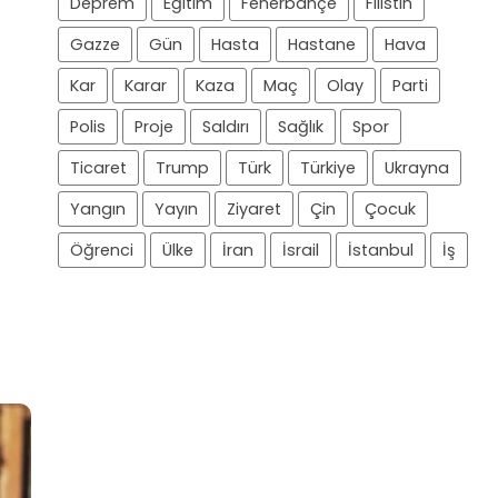
Deprem
Eğitim
Fenerbahçe
Filistin
Gazze
Gün
Hasta
Hastane
Hava
Kar
Karar
Kaza
Maç
Olay
Parti
Polis
Proje
Saldırı
Sağlık
Spor
Ticaret
Trump
Türk
Türkiye
Ukrayna
Yangın
Yayın
Ziyaret
Çin
Çocuk
Öğrenci
Ülke
İran
İsrail
İstanbul
İş