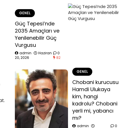
GENEL
Güç Tepesi’nde
2035 Amaçları ve
Yenilenebilir Güç
Vurgusu
admin
Haziran
0
20, 2026
82
GENEL
Chobani kurucusu
n
Hamdi Ulukaya
kim, hangi
at.
kadrolu? Chobani
yerli mi, yabancı
mı?
admin
0