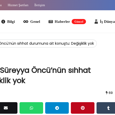
sı
Hizmet Şartları
İletişim
lgi
Genel
Haberler
İş Dünyası
O
Güncel
 Öncü’nün sıhhat durumuna ait konuştu: Değişiklik yok
ı Süreyya Öncü’nün sıhhat
lik yok
69