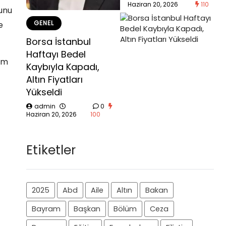
Haziran 20, 2026
110
ğunu
GENEL
e
Borsa İstanbul
Haftayı Bedel
ım
Kaybıyla Kapadı,
Altın Fiyatları
Yükseldi
admin
0
Haziran 20, 2026
100
Etiketler
2025
Abd
Aile
Altın
Bakan
Bayram
Başkan
Bölüm
Ceza