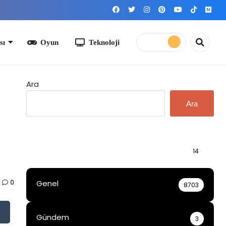
yun
Teknoloji
Ara
Ara
Bilgi
14
0
Genel
8703
Gündem
3