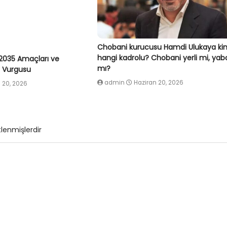
Chobani kurucusu Hamdi Ulukaya ki
hangi kadrolu? Chobani yerli mi, yab
2035 Amaçları ve
mı?
ç Vurgusu
admin
Haziran 20, 2026
 20, 2026
tlenmişlerdir