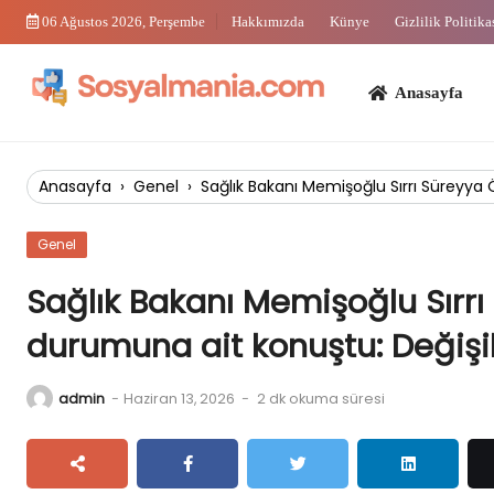
Skip
06 Ağustos 2026, Perşembe
Hakkımızda
Künye
Gizlilik Politika
to
content
Anasayfa
Bi
Anasayfa
›
Genel
›
Sağlık Bakanı Memişoğlu Sırrı Süreyya
Genel
Sağlık Bakanı Memişoğlu Sırr
durumuna ait konuştu: Değişik
admin
-
Haziran 13, 2026
-
2 dk okuma süresi