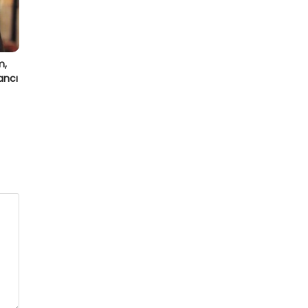
m,
ancı