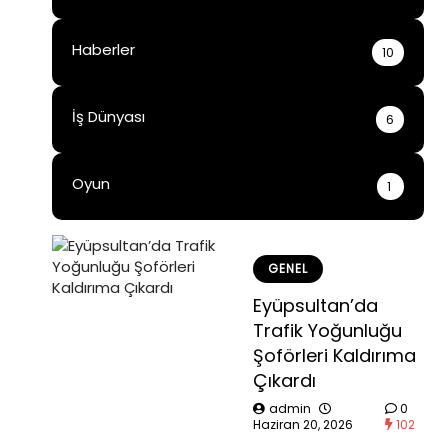
Haberler
10
İş Dünyası
6
Oyun
1
GENEL
Eyüpsultan’da
Trafik Yoğunluğu
Şoförleri Kaldırıma
Çıkardı
admin
0
Haziran 20, 2026
102