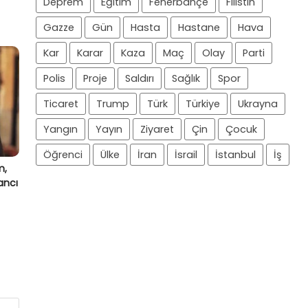
Deprem
Eğitim
Fenerbahçe
Filistin
Gazze
Gün
Hasta
Hastane
Hava
Kar
Karar
Kaza
Maç
Olay
Parti
Polis
Proje
Saldırı
Sağlık
Spor
Ticaret
Trump
Türk
Türkiye
Ukrayna
Yangın
Yayın
Ziyaret
Çin
Çocuk
Öğrenci
Ülke
İran
İsrail
İstanbul
İş
m,
ancı