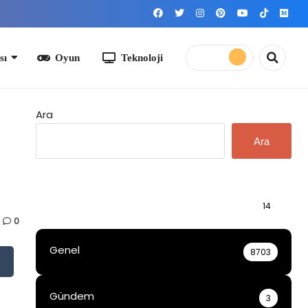
yun
Teknoloji
Ara
Ara
Bilgi
14
0
Genel
8703
Gündem
3