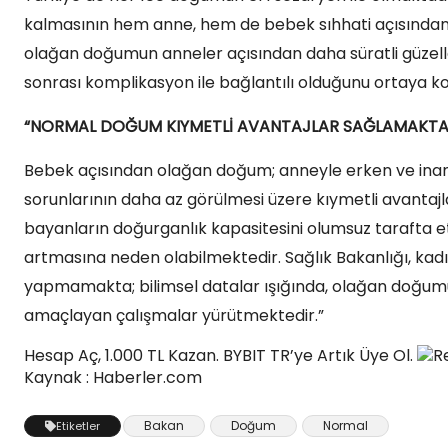
kalmasının hem anne, hem de bebek sıhhati açısından 
olağan doğumun anneler açısından daha süratli güzell
sonrası komplikasyon ile bağlantılı olduğunu ortaya k
“NORMAL DOĞUM KIYMETLİ AVANTAJLAR SAĞLAMAKTA
Bebek açısından olağan doğum; anneyle erken ve inanç
sorunlarının daha az görülmesi üzere kıymetli avantaj
bayanların doğurganlık kapasitesini olumsuz tarafta etk
artmasına neden olabilmektedir. Sağlık Bakanlığı, ka
yapmamakta; bilimsel datalar ışığında, olağan doğumu
amaçlayan çalışmalar yürütmektedir.”
Hesap Aç, 1.000 TL Kazan. BYBIT TR’ye Artık Üye Ol.
R
Kaynak : Haberler.com
Bakan
Doğum
Normal
Etiketler