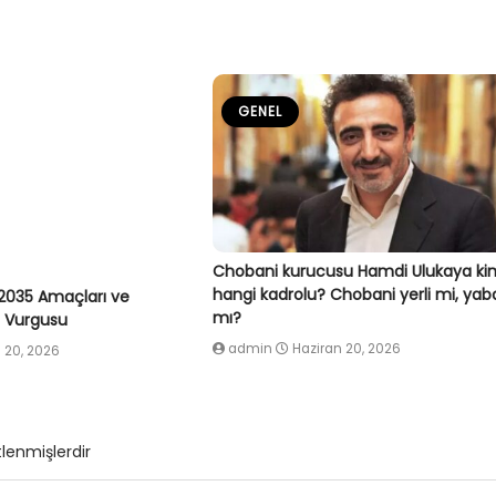
GENEL
Chobani kurucusu Hamdi Ulukaya ki
hangi kadrolu? Chobani yerli mi, yab
2035 Amaçları ve
mı?
ç Vurgusu
admin
Haziran 20, 2026
 20, 2026
tlenmişlerdir