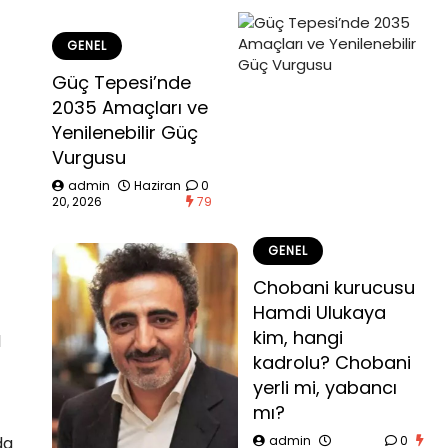
GENEL
Güç Tepesi’nde
2035 Amaçları ve
Yenilenebilir Güç
Vurgusu
admin
Haziran
0
20, 2026
79
GENEL
Chobani kurucusu
Hamdi Ulukaya
kim, hangi
l
kadrolu? Chobani
yerli mi, yabancı
mı?
da
admin
0