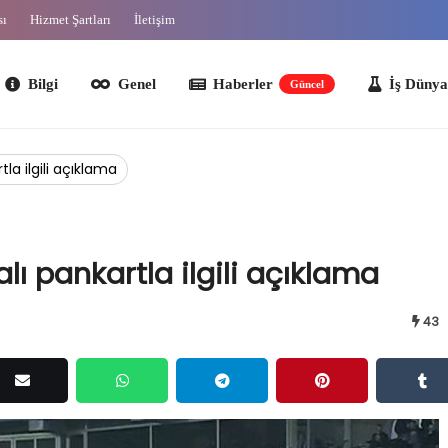
sı
Hizmet Şartları
İletişim
lgi
Genel
Haberler
İş Dünyası
O
Güncel
la ilgili açıklama
lı pankartla ilgili açıklama
43