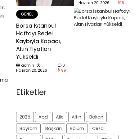
Haziran 20, 2026
108
r,
GENEL
um
Borsa İstanbul
Haftayı Bedel
Kaybıyla Kapadı,
Altın Fiyatları
Yükseldi
admin
0
Haziran 20, 2026
99
atma
Etiketler
2025
Abd
Aile
Altın
Bakan
Bayram
Başkan
Bölüm
Ceza