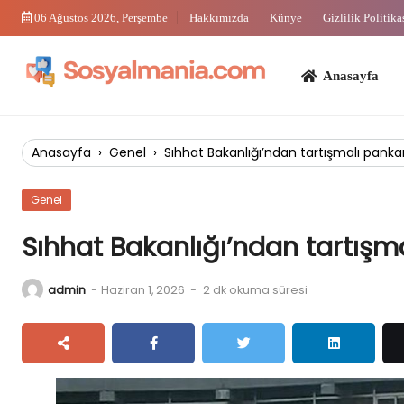
Skip
06 Ağustos 2026, Perşembe
Hakkımızda
Künye
Gizlilik Politika
to
content
Anasayfa
Bi
Anasayfa
›
Genel
›
Sıhhat Bakanlığı’ndan tartışmalı pankart
Genel
Sıhhat Bakanlığı’ndan tartışma
admin
-
Haziran 1, 2026
-
2 dk okuma süresi