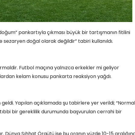
ğum” pankartıyla çıkması büyük bir tartışmanın fitilini
 sezaryen doğal olarak değildir” tabiri kullanıldı.
aldir. Futbol maçına yalnızca erkekler mi geliyor
lardan kelam konusu pankarta reaksiyon yağdı.
geldi. Yapılan açıklamada şu tabirlere yer verildi; “Norma
 tıbbi bir gereklilik durumunda başvurulan cerrahi bir
r. Dünya Sıhhat Örgütü ise bu oranın yüzde 10-15 aralığın