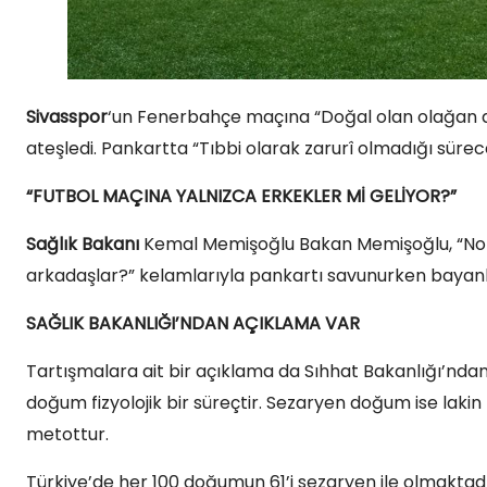
Sivasspor
‘un Fenerbahçe maçına “Doğal olan olağan do
ateşledi. Pankartta “Tıbbi olarak zarurî olmadığı sürece
“FUTBOL MAÇINA YALNIZCA ERKEKLER Mİ GELİYOR?”
Sağlık Bakanı
Kemal Memişoğlu Bakan Memişoğlu, “Norm
arkadaşlar?” kelamlarıyla pankartı savunurken bayan
SAĞLIK BAKANLIĞI’NDAN AÇIKLAMA VAR
Tartışmalara ait bir açıklama da Sıhhat Bakanlığı’ndan 
doğum fizyolojik bir süreçtir. Sezaryen doğum ise lakin
metottur.
Türkiye’de her 100 doğumun 61’i sezaryen ile olmaktadı