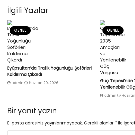
İlgili Yazılar
GENEL
GENEL
Eyüpsultan’da Trafik Yoğunluğu Şoförleri
Kaldırıma Çıkardı
Güç Tepesi’nde 
admin
Haziran 20, 2026
Yenilenebilir Gü
admin
Haziran
Bir yanıt yazın
E-posta adresiniz yayınlanmayacak.
Gerekli alanlar
*
ile işare