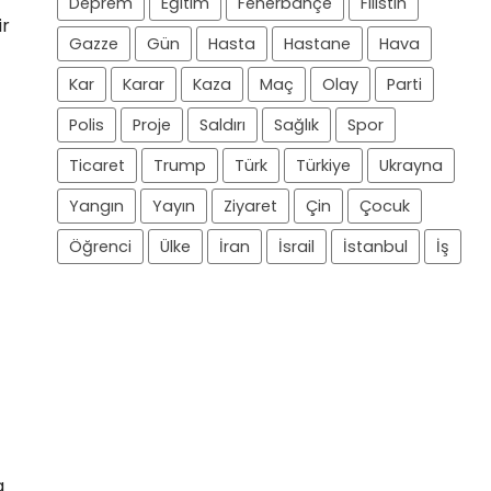
Deprem
Eğitim
Fenerbahçe
Filistin
ir
Gazze
Gün
Hasta
Hastane
Hava
Kar
Karar
Kaza
Maç
Olay
Parti
Polis
Proje
Saldırı
Sağlık
Spor
Ticaret
Trump
Türk
Türkiye
Ukrayna
Yangın
Yayın
Ziyaret
Çin
Çocuk
Öğrenci
Ülke
İran
İsrail
İstanbul
İş
a