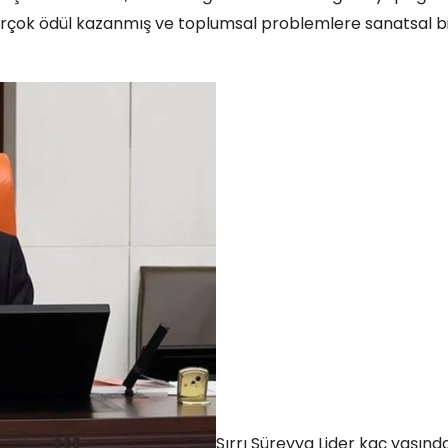
 birçok ödül kazanmış ve toplumsal problemlere sanatsal b
Sırrı Süreyya Lider kaç yaşınd