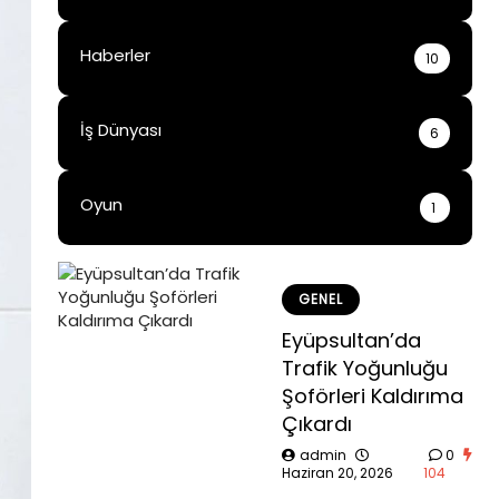
Haberler
10
İş Dünyası
6
Oyun
1
GENEL
Eyüpsultan’da
Trafik Yoğunluğu
Şoförleri Kaldırıma
Çıkardı
admin
0
Haziran 20, 2026
104