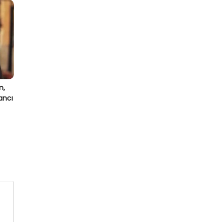
m,
ancı