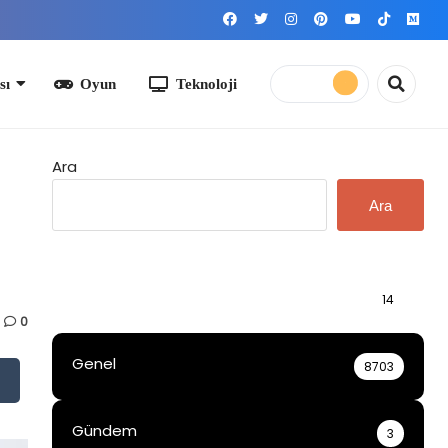
yun
Teknoloji
Ara
Ara
Bilgi
14
0
Genel
8703
Gündem
3