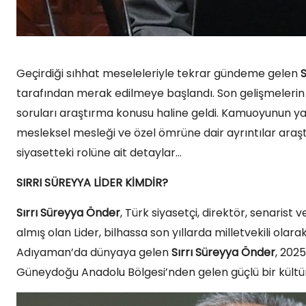
Geçirdiği sıhhat meseleleriyle tekrar gündeme gelen
S
tarafından merak edilmeye başlandı. Son gelişmelerin
soruları araştırma konusu haline geldi. Kamuoyunun yak
mesleksel mesleği ve özel ömrüne dair ayrıntılar araştır
siyasetteki rolüne ait detaylar…
SIRRI SÜREYYA LİDER KİMDİR?
Sırrı Süreyya Önder
, Türk siyasetçi, direktör, senaris
almış olan Lider, bilhassa son yıllarda milletvekili olar
Adıyaman’da dünyaya gelen
Sırrı Süreyya Önder
, 2025
Güneydoğu Anadolu Bölgesi’nden gelen güçlü bir kültür