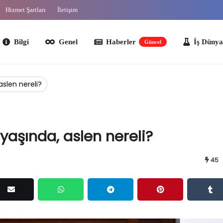
Hizmet Şartları
İletişim
lgi
Genel
Haberler
İş Dünyası
O
Güncel
aslen nereli?
 yaşında, aslen nereli?
45