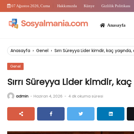
Skip
07 Ağustos 2026, Cuma
Hakkımızda
Künye
Gizlilik Politikası
to
content
Anasayfa
Bi
Anasayfa
›
Genel
›
Sırrı Süreyya Lider kimdir, kaç yaşında, 
Genel
Sırrı Süreyya Lider kimdir, kaç
admin
-
Haziran 4, 2026
-
4 dk okuma süresi