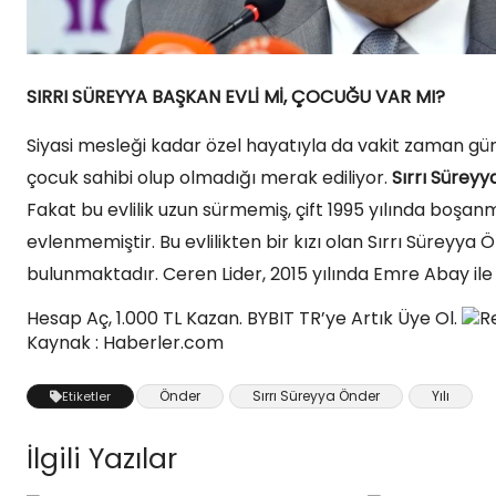
SIRRI SÜREYYA BAŞKAN EVLİ Mİ, ÇOCUĞU VAR MI?
Siyasi mesleği kadar özel hayatıyla da vakit zaman 
çocuk sahibi olup olmadığı merak ediliyor.
Sırrı Sürey
Fakat bu evlilik uzun sürmemiş, çift 1995 yılında boşan
evlenmemiştir. Bu evlilikten bir kızı olan Sırrı Süreyya
bulunmaktadır. Ceren Lider, 2015 yılında Emre Abay ile 
Hesap Aç, 1.000 TL Kazan. BYBIT TR’ye Artık Üye Ol.
R
Kaynak : Haberler.com
Önder
Sırrı Süreyya Önder
Yılı
Etiketler
İlgili Yazılar