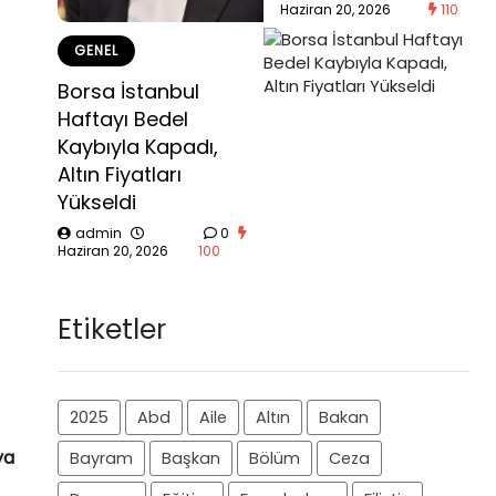
Haziran 20, 2026
110
GENEL
Borsa İstanbul
Haftayı Bedel
Kaybıyla Kapadı,
Altın Fiyatları
Yükseldi
admin
0
Haziran 20, 2026
100
Etiketler
2025
Abd
Aile
Altın
Bakan
ya
Bayram
Başkan
Bölüm
Ceza