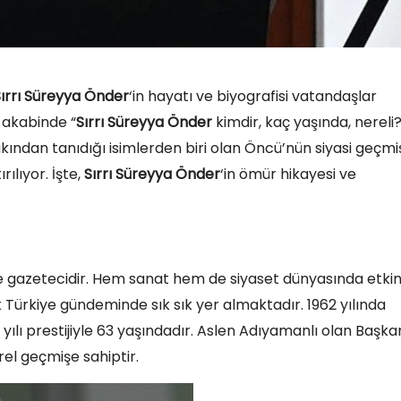
ırrı Süreyya Önder
‘in hayatı ve biyografisi vatandaşlar
 akabinde “
Sırrı Süreyya Önder
kimdir, kaç yaşında, nereli?
ından tanıdığı isimlerden biri olan Öncü’nün siyasi geçmiş
ılıyor. İşte,
Sırrı Süreyya Önder
‘in ömür hikayesi ve
t ve gazetecidir. Hem sanat hem de siyaset dünyasında etkin
ak Türkiye gündeminde sık sık yer almaktadır. 1962 yılında
 yılı prestijiyle 63 yaşındadır. Aslen Adıyamanlı olan Başka
el geçmişe sahiptir.