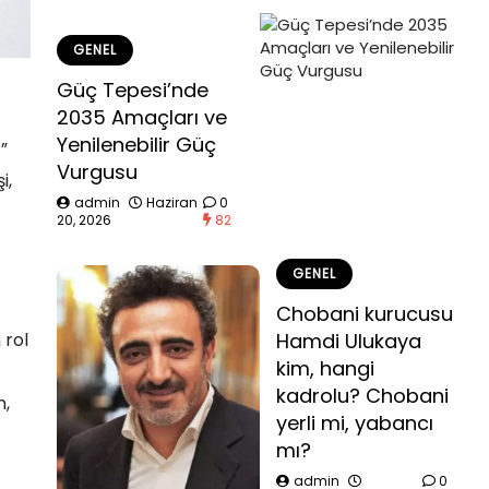
GENEL
Güç Tepesi’nde
2035 Amaçları ve
Yenilenebilir Güç
”
Vurgusu
i,
admin
Haziran
0
20, 2026
82
GENEL
Chobani kurucusu
 rol
Hamdi Ulukaya
kim, hangi
kadrolu? Chobani
n,
yerli mi, yabancı
mı?
admin
0