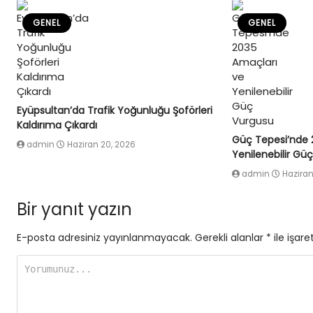
GENEL
GENEL
Eyüpsultan’da Trafik Yoğunluğu Şoförleri
Kaldırıma Çıkardı
Güç Tepesi’nde 
admin
Haziran 20, 2026
Yenilenebilir Gü
admin
Haziran
Bir yanıt yazın
E-posta adresiniz yayınlanmayacak.
Gerekli alanlar
*
ile işare