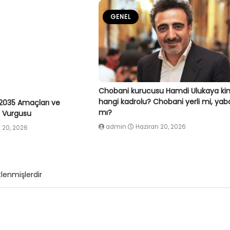
GENEL
Chobani kurucusu Hamdi Ulukaya ki
hangi kadrolu? Chobani yerli mi, yab
2035 Amaçları ve
mı?
ç Vurgusu
admin
Haziran 20, 2026
 20, 2026
tlenmişlerdir