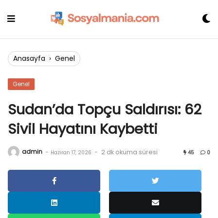
Skip
to
content
Anasayfa
›
Genel
Genel
Sudan’da Topçu Saldırısı: 62
Sivil Hayatını Kaybetti
admin
-
-
2 dk okuma süresi
Haziran 17, 2026
45
0