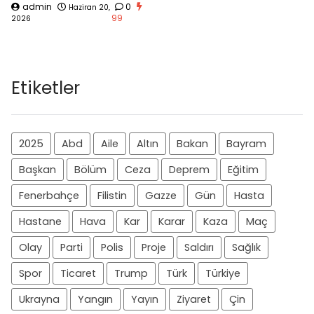
admin
0
Haziran 20,
99
2026
Etiketler
2025
Abd
Aile
Altın
Bakan
Bayram
Başkan
Bölüm
Ceza
Deprem
Eğitim
Fenerbahçe
Filistin
Gazze
Gün
Hasta
Hastane
Hava
Kar
Karar
Kaza
Maç
Olay
Parti
Polis
Proje
Saldırı
Sağlık
Spor
Ticaret
Trump
Türk
Türkiye
Ukrayna
Yangın
Yayın
Ziyaret
Çin