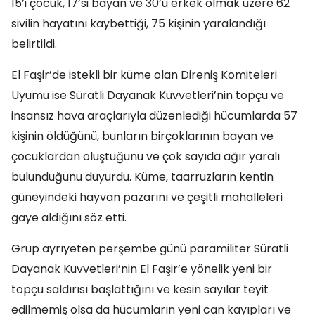
15’i çocuk, 17’si bayan ve 30’u erkek olmak üzere 62
sivilin hayatını kaybettiği, 75 kişinin yaralandığı
belirtildi.
El Faşir’de istekli bir küme olan Direniş Komiteleri
Uyumu ise Süratli Dayanak Kuvvetleri’nin topçu ve
insansız hava araçlarıyla düzenlediği hücumlarda 57
kişinin öldüğünü, bunların birçoklarının bayan ve
çocuklardan oluştuğunu ve çok sayıda ağır yaralı
bulunduğunu duyurdu. Küme, taarruzların kentin
güneyindeki hayvan pazarını ve çeşitli mahalleleri
gaye aldığını söz etti.
Grup ayrıyeten perşembe günü paramiliter Süratli
Dayanak Kuvvetleri’nin El Faşir’e yönelik yeni bir
topçu saldırısı başlattığını ve kesin sayılar teyit
edilmemiş olsa da hücumların yeni can kayıpları ve