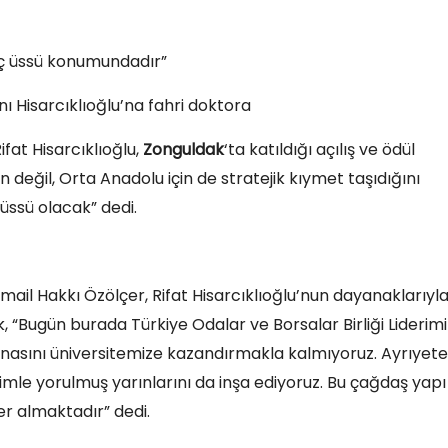
güç üssü konumundadır”
 Hisarcıklıoğlu’na fahri doktora
fat Hisarcıklıoğlu,
Zonguldak
‘ta katıldığı açılış ve ödül
 değil, Orta Anadolu için de stratejik kıymet taşıdığını
 üssü olacak” dedi.
mail Hakkı Özölçer, Rifat Hisarcıklıoğlu’nun dayanaklarıyl
k, “Bugün burada Türkiye Odalar ve Borsalar Birliği Liderimi
k binasını üniversitemize kazandırmakla kalmıyoruz. Ayrıyet
imle yorulmuş yarınlarını da inşa ediyoruz. Bu çağdaş yapı
yer almaktadır” dedi.