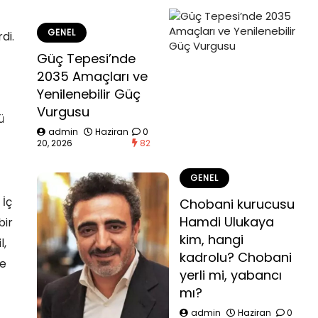
GENEL
di.
Güç Tepesi’nde
2035 Amaçları ve
Yenilenebilir Güç
Vurgusu
ü
admin
Haziran
0
20, 2026
82
GENEL
 İç
Chobani kurucusu
Hamdi Ulukaya
bir
kim, hangi
l,
kadrolu? Chobani
ne
yerli mi, yabancı
mı?
admin
Haziran
0