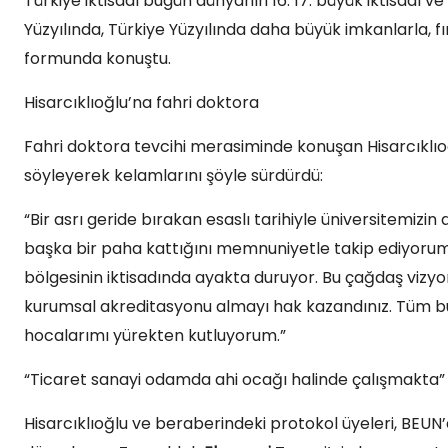
Türkiye iktisadı bugün dünyanın 16. 17. büyük iktisadı 
Yüzyılında, Türkiye Yüzyılında daha büyük imkanlarla, f
formunda konuştu.
Hisarcıklıoğlu’na fahri doktora
Fahri doktora tevcihi merasiminde konuşan Hisarcıkl
söyleyerek kelamlarını şöyle sürdürdü:
“Bir asrı geride bırakan esaslı tarihiyle üniversitemizi
başka bir paha kattığını memnuniyetle takip ediyorum. 
bölgesinin iktisadında ayakta duruyor. Bu çağdaş vizyo
kurumsal akreditasyonu almayı hak kazandınız. Tüm bu
hocalarımı yürekten kutluyorum.”
“Ticaret sanayi odamda ahi ocağı halinde çalışmakta”
Hisarcıklıoğlu ve beraberindeki protokol üyeleri, BEUN