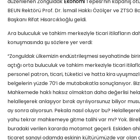
düzenlenen Zonguldak
Ekonomi
Tepesi’nin kapanış ot
BEUN Rektörü Prof. Dr. İsmail Hakkı Özölçer ve ZTSO 
Başkanı Rifat Hisarcıklıoğlu geldi.
Ara buluculuk ve tahkim merkeziyle ticari itilafların d
konuşmasında şu sözlere yer verdi:
“Zonguldak ülkemizin endüstrileşmesi seyahatinde birin
açtığı orta buluculuk ve tahkim merkeziyle ticari itilafl
personel patron, ticari, tüketici ve hatta kira uyuşmazl
belgelerin yüzde 70’i de mutabakatla sonuçlanıyor. Bi
Mahkemede haklı haksız olmaktan daha değerlisi helall
helalleşerek anlaşıyor bırak ayrılıyorsunuz biliyor musu
ay sonra alıyorsun. Pekala nasıl oluyor bu? Helalleşer
yahu tekrar mahkemeye gitme talihi var mı? Yok. Bire
buradaki verilen kararda motamot geçerli. Eskiden ahi
ticaret sanayi odamda eskinin kültürümüzde var olan a