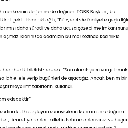
uk merkezinin değerine de değinen TOBB Başkanı, bu
kkat çekti. Hisarcıklıoğlu, “Bünyemizde faaliyete geçirdiği
aflarımızı daha süratli ve daha ucuza çözebilme imkanı sun
nlaşmazlıklarınızda odamızın bu merkezinde kesinlikle
e beraberlik bildirisi vererek, “Son olarak şunu vurgulamak
nşallah el ele verip bugünleri de aşacağız. Ancak benim bir
eştirmeyelim” tabirlerini kullandı.
vam edecektir”
isadına katkı sağlayan sanayicilerin kahraman olduğunu
iciler, ticaret yapanlar milletin kahramanlarısınız. ve bugü