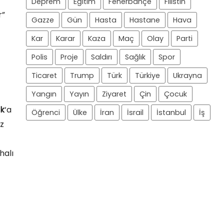
Deprem
Eğitim
Fenerbahçe
Filistin
r”
Gazze
Gün
Hasta
Hastane
Hava
Kar
Karar
Kaza
Maç
Olay
Parti
Polis
Proje
Saldırı
Sağlık
Spor
Ticaret
Trump
Türk
Türkiye
Ukrayna
Yangın
Yayın
Ziyaret
Çin
Çocuk
k
‘a
Öğrenci
Ülke
İran
İsrail
İstanbul
İş
iz
halı