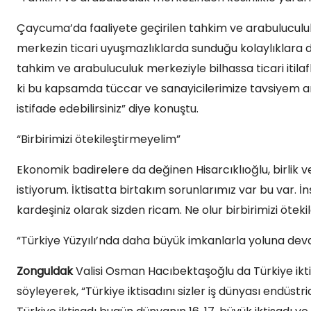
Çaycuma’da faaliyete geçirilen tahkim ve arabulucul
merkezin ticari uyuşmazlıklarda sunduğu kolaylıklara di
tahkim ve arabuluculuk merkeziyle bilhassa ticari itil
ki bu kapsamda tüccar ve sanayicilerimize tavsiyem a
istifade edebilirsiniz” diye konuştu.
“Birbirimizi ötekileştirmeyelim”
Ekonomik badirelere da değinen Hisarcıklıoğlu, birlik v
istiyorum. İktisatta birtakım sorunlarımız var bu var. İ
kardeşiniz olarak sizden ricam. Ne olur birbirimizi ötekil
“Türkiye Yüzyılı’nda daha büyük imkanlarla yoluna de
Zonguldak
Valisi Osman Hacıbektaşoğlu da Türkiye ikt
söyleyerek, “Türkiye iktisadını sizler iş dünyası endüstr