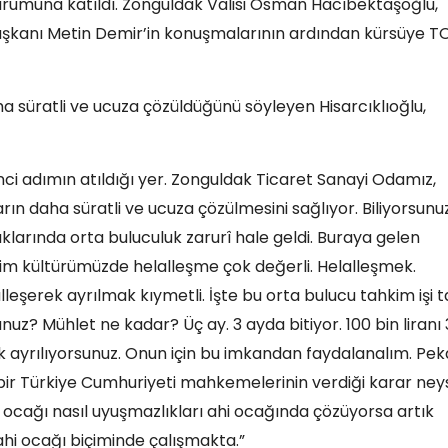
urumuna katıldı. Zonguldak Valisi Osman Hacıbektaşoğlu,
Başkanı Metin Demir’in konuşmalarının ardından kürsüye T
aha süratli ve ucuza çözüldüğünü söyleyen Hisarcıklıoğlu,
ci adımın atıldığı yer. Zonguldak Ticaret Sanayi Odamız,
arın daha süratli ve ucuza çözülmesini sağlıyor. Biliyorsunu
ıklarında orta buluculuk zarurî hale geldi. Buraya gelen
zim kültürümüzde helalleşme çok değerli. Helalleşmek.
eşerek ayrılmak kıymetli. İşte bu orta bulucu tahkim işi 
nuz? Mühlet ne kadar? Üç ay. 3 ayda bitiyor. 100 bin liranı 
ek ayrılıyorsunuz. Onun için bu imkandan faydalanalım. Pek
bir Türkiye Cumhuriyeti mahkemelerinin verdiği karar ney
 ocağı nasıl uyuşmazlıkları ahi ocağında çözüyorsa artık
hi ocağı biçiminde çalışmakta.”