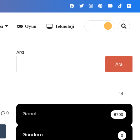
yun
Teknoloji
Ara
Ara
Bilgi
14
0
Genel
8703
Gündem
3