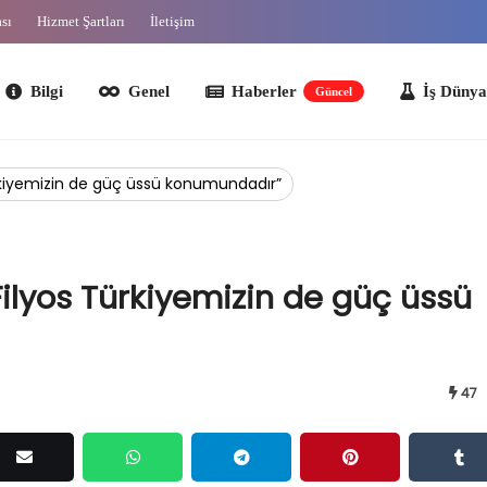
ası
Hizmet Şartları
İletişim
lgi
Genel
Haberler
İş Dünyası
O
Güncel
ürkiyemizin de güç üssü konumundadır”
Filyos Türkiyemizin de güç üssü
47