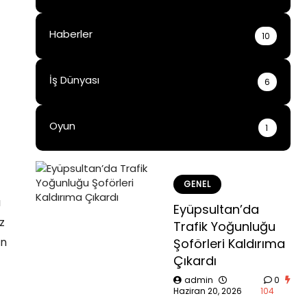
Haberler
10
İş Dünyası
6
Oyun
1
GENEL
a
Eyüpsultan’da
z
Trafik Yoğunluğu
en
Şoförleri Kaldırıma
Çıkardı
admin
0
Haziran 20, 2026
104