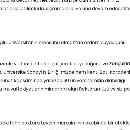
ve yoluna devam etmektedir. Türkiye Cumhuriyeti’nin 2.
ırsatlarla, atılımlarla, sıçramalarla yoluna devam edecekti
ıoğlu, üniversitenin mensubu olmaktan erdem duyduğunu
n azimle ve faal bir halde çalışarak büyüdüğünü ve
Zongulda
Üniversite Sanayi İş Birliği’mizde hem kenti Batı Karaden
nunuz kapsamında yalnızca 30 üniversitemizin alabildiği
 muvaffakiyetlerin mimarları olan Rektörümüzü ve siz pa
’deki fahri doktora tevcih merasiminin akabinde bir otelde