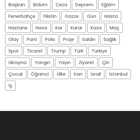
Başkan
Bölüm
Ceza
Deprem
Eğitim
Fenerbahçe
Filistin
Gazze
Gün
Hasta
Hastane
Hava
Kar
Karar
Kaza
Maç
Olay
Parti
Polis
Proje
Saldırı
Sağlık
Spor
Ticaret
Trump
Türk
Türkiye
Ukrayna
Yangın
Yayın
Ziyaret
Çin
Çocuk
Öğrenci
Ülke
İran
İsrail
İstanbul
İş