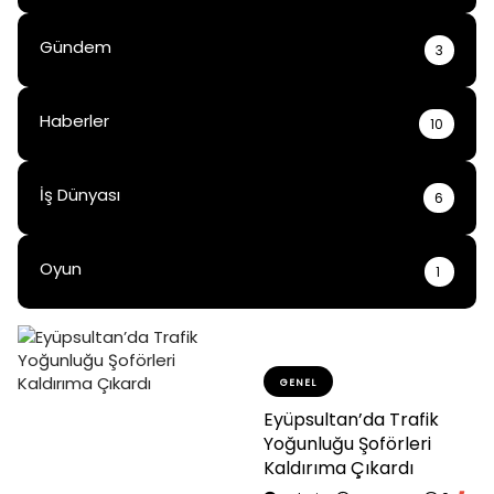
Gündem
3
Haberler
10
İş Dünyası
6
Oyun
1
GENEL
Eyüpsultan’da Trafik
Yoğunluğu Şoförleri
Kaldırıma Çıkardı