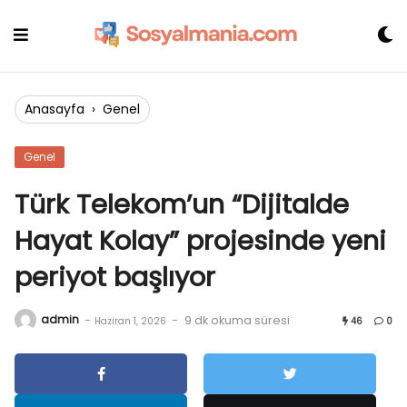
Skip
to
content
Anasayfa
›
Genel
Genel
Türk Telekom’un “Dijitalde
Hayat Kolay” projesinde yeni
periyot başlıyor
admin
-
-
9 dk okuma süresi
Haziran 1, 2026
46
0