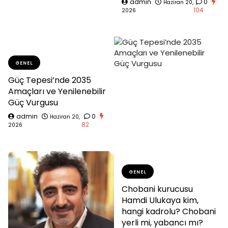
admin
0
Haziran 20,
104
2026
GENEL
Güç Tepesi’nde 2035
Amaçları ve Yenilenebilir
Güç Vurgusu
admin
0
Haziran 20,
82
2026
GENEL
Chobani kurucusu
Hamdi Ulukaya kim,
hangi kadrolu? Chobani
yerli mi, yabancı mı?