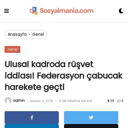
Skip
to
content
Anasayfa
›
Genel
Genel
Ulusal kadroda rüşvet
iddiası! Federasyon çabucak
harekete geçti
admin
-
-
3 dk okuma süresi
Haziran 4, 2026
39
0