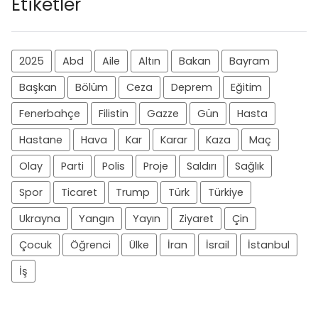
Etiketler
2025
Abd
Aile
Altın
Bakan
Bayram
Başkan
Bölüm
Ceza
Deprem
Eğitim
Fenerbahçe
Filistin
Gazze
Gün
Hasta
Hastane
Hava
Kar
Karar
Kaza
Maç
Olay
Parti
Polis
Proje
Saldırı
Sağlık
Spor
Ticaret
Trump
Türk
Türkiye
Ukrayna
Yangın
Yayın
Ziyaret
Çin
Çocuk
Öğrenci
Ülke
İran
İsrail
İstanbul
İş