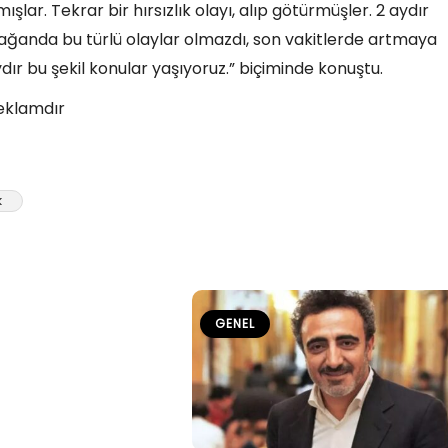
ışlar. Tekrar bir hırsızlık olayı, alıp götürmüşler. 2 aydır
ağanda bu türlü olaylar olmazdı, son vakitlerde artmaya
ır bu şekil konular yaşıyoruz.” biçiminde konuştu.
eklamdır
k
GENEL