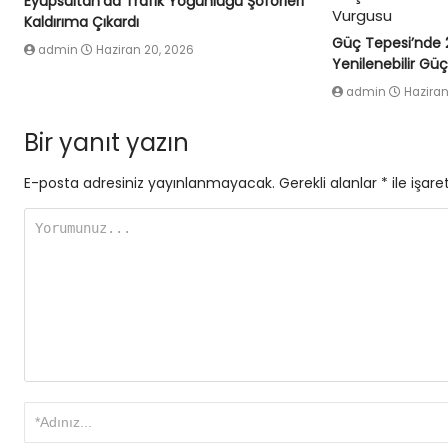
Eyüpsultan’da Trafik Yoğunluğu Şoförleri
Kaldırıma Çıkardı
Güç Tepesi’nde 
admin
Haziran 20, 2026
Yenilenebilir Gü
admin
Haziran
Bir yanıt yazın
E-posta adresiniz yayınlanmayacak.
Gerekli alanlar
*
ile işare