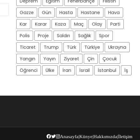
Deprem
Eğitim
Fenerbahçe
Filistin
Gazze
Gün
Hasta
Hastane
Hava
Kar
Karar
Kaza
Maç
Olay
Parti
Polis
Proje
Saldırı
Sağlık
Spor
Ticaret
Trump
Türk
Türkiye
Ukrayna
Yangın
Yayın
Ziyaret
Çin
Çocuk
Öğrenci
Ülke
İran
İsrail
İstanbul
İş
Anasayfa
|
Künye
|
Hakkımızda
|
İletişim