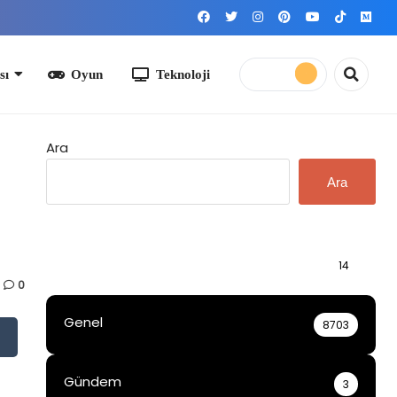
yun
Teknoloji
Ara
Ara
Bilgi
14
0
Genel
8703
Gündem
3