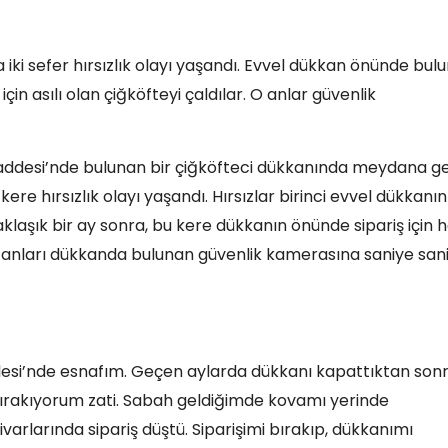
 iki sefer hırsızlık olayı yaşandı. Evvel dükkan önünde bul
çin asılı olan çiğköfteyi çaldılar. O anlar güvenlik
ddesi’nde bulunan bir çiğköfteci dükkanında meydana gel
 kere hırsızlık olayı yaşandı. Hırsızlar birinci evvel dükkanın
laşık bir ay sonra, bu kere dükkanın önünde sipariş için h
zlık anları dükkanda bulunan güvenlik kamerasına saniye san
llesi’nde esnafım. Geçen aylarda dükkanı kapattıktan sonr
bırakıyorum zati. Sabah geldiğimde kovamı yerinde
rlarında sipariş düştü. Siparişimi bırakıp, dükkanımı