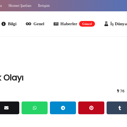
sı
Hizmet Şartları
İletişim
lgi
Genel
Haberler
İş Dünyası
O
Güncel
k Olayı
76