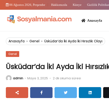
Skip
06 Ağustos 2026, Perşembe
Hakkımızda
Künye
Gizlilik Politika
to
content
Anasayfa
Bi
Anasayfa
›
Genel
›
Üsküdar’da İki Ayda İki Hırsızlık Olayı
Genel
Üsküdar’da İki Ayda İki Hırsızlı
admin
-
Mayıs 3, 2025
-
2 dk okuma süresi