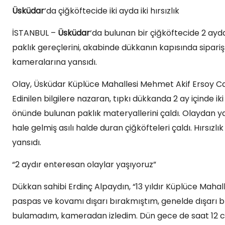
Üsküdar
‘da çiğköftecide iki ayda iki hırsızlık
İSTANBUL –
Üsküdar
‘da bulunan bir çiğköftecide 2 ayda
paklık gereçlerini, akabinde dükkanın kapısında sipariş i
kameralarına yansıdı.
Olay, Üsküdar Küplüce Mahallesi Mehmet Akif Ersoy Ca
Edinilen bilgilere nazaran, tıpkı dükkanda 2 ay içinde iki
önünde bulunan paklık materyallerini çaldı. Olaydan yak
hale gelmiş asılı halde duran çiğköfteleri çaldı. Hırsı
yansıdı.
“2 aydır enteresan olaylar yaşıyoruz”
Dükkan sahibi Erdinç Alpaydın, “13 yıldır Küplüce Maha
paspas ve kovamı dışarı bırakmıştım, genelde dışarı 
bulamadım, kameradan izledim. Dün gece de saat 12 civa