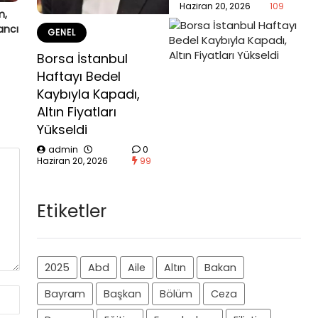
Haziran 20, 2026
109
m,
ancı
GENEL
Borsa İstanbul
Haftayı Bedel
Kaybıyla Kapadı,
Altın Fiyatları
Yükseldi
admin
0
Haziran 20, 2026
99
Etiketler
2025
Abd
Aile
Altın
Bakan
Bayram
Başkan
Bölüm
Ceza