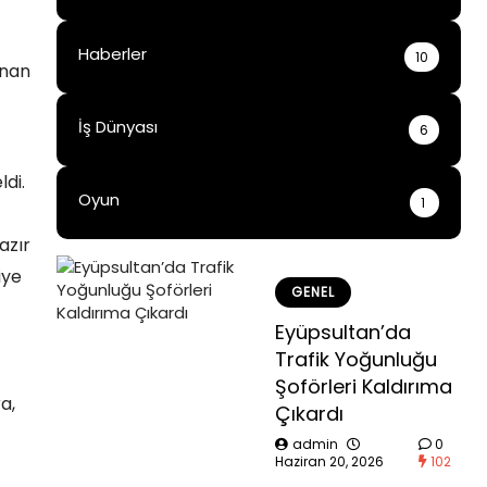
Haberler
10
unan
İş Dünyası
6
di.
Oyun
1
azır
iye
GENEL
Eyüpsultan’da
Trafik Yoğunluğu
Şoförleri Kaldırıma
a,
Çıkardı
admin
0
Haziran 20, 2026
102