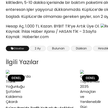
kilitledim, 5-10 dakika içerisinde bir baktım paketimi alm
enteresan işler yaşıyoruz dükkanımızda. Küplüce’de ol
başladı. Küplüce’de olmaması gereken şeyler, son 2 ayd
Hesap Aç, 1.000 TL Kazan. BYBIT TR’ye Artık Üye Ol.
R
Kaynak: İhlas Haber Ajansı / HASAN TİK – 3.Sayfa
Kaynak : Haberler.com
2 Ay
Bulunan
Dükkan
Hırsızlı
Etiketler
İlgili Yazılar
GENEL
GENEL