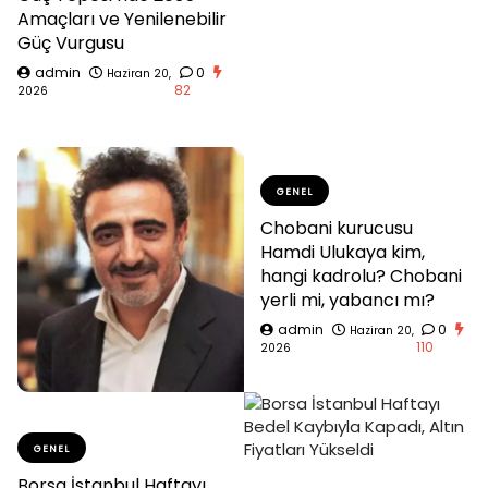
Amaçları ve Yenilenebilir
Güç Vurgusu
admin
0
Haziran 20,
82
2026
GENEL
Chobani kurucusu
Hamdi Ulukaya kim,
hangi kadrolu? Chobani
yerli mi, yabancı mı?
admin
0
Haziran 20,
110
2026
GENEL
Borsa İstanbul Haftayı