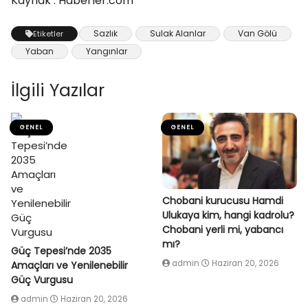
Kaynak : Haberler.com
Sazlık
Sulak Alanlar
Van Gölü
Etiketler
Yaban
Yangınlar
İlgili Yazılar
GENEL
GENEL
Chobani kurucusu Hamdi
Ulukaya kim, hangi kadrolu?
Chobani yerli mi, yabancı
mı?
Güç Tepesi’nde 2035
admin
Haziran 20, 2026
Amaçları ve Yenilenebilir
Güç Vurgusu
admin
Haziran 20, 2026