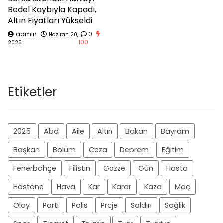
Bedel Kaybıyla Kapadı,
Altın Fiyatları Yükseldi
admin
0
Haziran 20,
100
2026
Etiketler
2025
Abd
Aile
Altın
Bakan
Bayram
Başkan
Bölüm
Ceza
Deprem
Eğitim
Fenerbahçe
Filistin
Gazze
Gün
Hasta
Hastane
Hava
Kar
Karar
Kaza
Maç
Olay
Parti
Polis
Proje
Saldırı
Sağlık