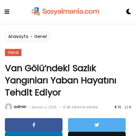
Skip
to
content
Anasayfa
›
Genel
Genel
Van Gölü’ndeki Sazlık
Yangınları Yaban Hayatını
Tehdit Ediyor
admin
-
-
4 dk okuma süresi
Haziran 2, 2025
70
0