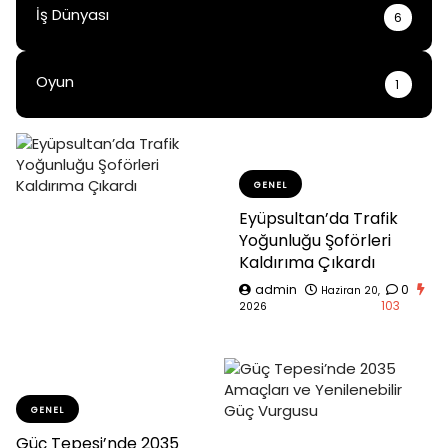
İş Dünyası
6
Oyun
1
GENEL
Eyüpsultan’da Trafik
Yoğunluğu Şoförleri
Kaldırıma Çıkardı
admin
0
Haziran 20,
103
2026
GENEL
Güç Tepesi’nde 2035