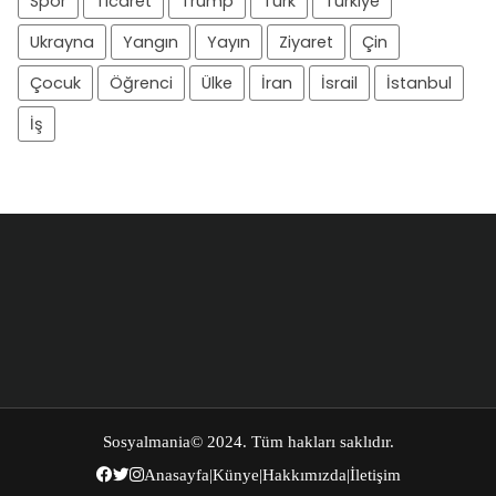
Spor
Ticaret
Trump
Türk
Türkiye
Ukrayna
Yangın
Yayın
Ziyaret
Çin
Çocuk
Öğrenci
Ülke
İran
İsrail
İstanbul
İş
Sosyalmania
© 2024. Tüm hakları saklıdır.
Anasayfa
|
Künye
|
Hakkımızda
|
İletişim