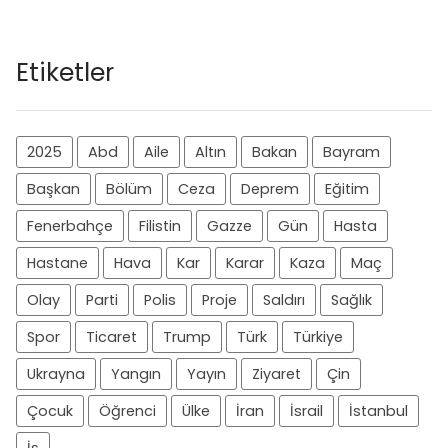
Etiketler
2025
Abd
Aile
Altın
Bakan
Bayram
Başkan
Bölüm
Ceza
Deprem
Eğitim
Fenerbahçe
Filistin
Gazze
Gün
Hasta
Hastane
Hava
Kar
Karar
Kaza
Maç
Olay
Parti
Polis
Proje
Saldırı
Sağlık
Spor
Ticaret
Trump
Türk
Türkiye
Ukrayna
Yangın
Yayın
Ziyaret
Çin
Çocuk
Öğrenci
Ülke
İran
İsrail
İstanbul