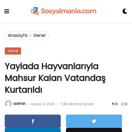
Skip
to
content
Anasayfa
›
Genel
Genel
Yaylada Hayvanlarıyla
Mahsur Kalan Vatandaş
Kurtarıldı
admin
-
-
1 dk okuma süresi
Haziran 3, 2026
31
0