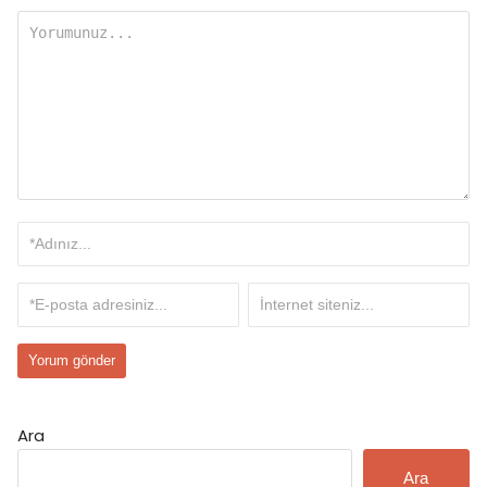
Ara
Ara