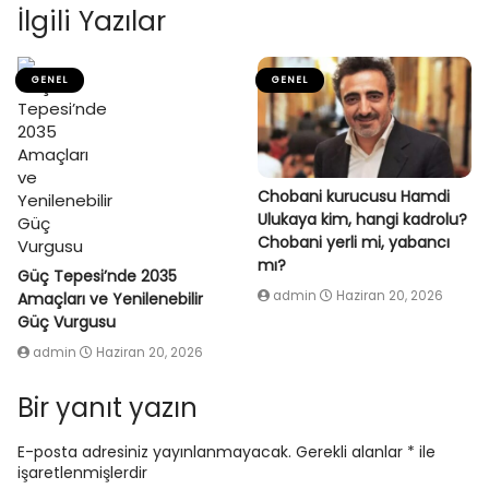
İlgili Yazılar
GENEL
GENEL
Chobani kurucusu Hamdi
Ulukaya kim, hangi kadrolu?
Chobani yerli mi, yabancı
mı?
Güç Tepesi’nde 2035
admin
Haziran 20, 2026
Amaçları ve Yenilenebilir
Güç Vurgusu
admin
Haziran 20, 2026
Bir yanıt yazın
E-posta adresiniz yayınlanmayacak.
Gerekli alanlar
*
ile
işaretlenmişlerdir