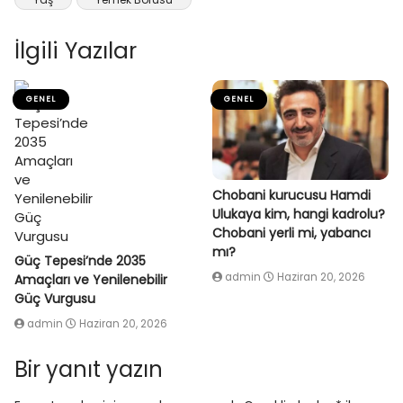
İlgili Yazılar
GENEL
GENEL
Chobani kurucusu Hamdi
Ulukaya kim, hangi kadrolu?
Chobani yerli mi, yabancı
mı?
Güç Tepesi’nde 2035
admin
Haziran 20, 2026
Amaçları ve Yenilenebilir
Güç Vurgusu
admin
Haziran 20, 2026
Bir yanıt yazın