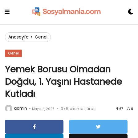
Skip
to
content
Anasayfa
›
Genel
Genel
Yemek Borusu Olmadan
Doğdu, 1. Yaşını Hastanede
Kutladı
admin
-
-
3 dk okuma süresi
Mayıs 4, 2025
67
0