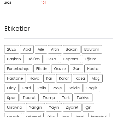
101
2026
Etiketler
2025
Abd
Aile
Altın
Bakan
Bayram
Başkan
Bölüm
Ceza
Deprem
Eğitim
Fenerbahçe
Filistin
Gazze
Gün
Hasta
Hastane
Hava
Kar
Karar
Kaza
Maç
Olay
Parti
Polis
Proje
Saldırı
Sağlık
Spor
Ticaret
Trump
Türk
Türkiye
Ukrayna
Yangın
Yayın
Ziyaret
Çin