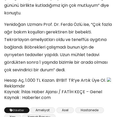
gününü birlikte kutladığımız için çok mutluyum” diye
konuştu.
Yenidoğan Uzmanı Prof. Dr. Ferda Özlü ise, “Çok fazla
ağır bakım koşulları gerektiren bir bebekti.
Tekrarlayan ameliyatları oldu ve teneffüs aygıtına
bağlandı. Böbrekleri çalışmadı bunun için de
ayrıyeten tedaviler yapıldı. Uzun mühlet tedavi
gördükten sonra 1 yaşında bizimle bir arada olması
çok sevindirici bir durum” dedi.
Hesap Aç, 1.000 TL Kazan. BYBIT TR’ye Artık Üye Ol.
Reklamdır
Kaynak: İhlas Haber Ajansı / FATİH KEÇE – Genel
Kaynak : Haberler.com
Ameliyat
Asel
Hastanede
Etiketler
Yaş
Yemek Borusu