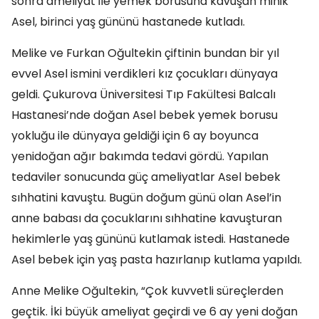
sonra ameliyat ile yemek borusuna kavuşan minik
Asel, birinci yaş gününü hastanede kutladı.
Melike ve Furkan Oğultekin çiftinin bundan bir yıl
evvel Asel ismini verdikleri kız çocukları dünyaya
geldi. Çukurova Üniversitesi Tıp Fakültesi Balcalı
Hastanesi’nde doğan Asel bebek yemek borusu
yokluğu ile dünyaya geldiği için 6 ay boyunca
yenidoğan ağır bakımda tedavi gördü. Yapılan
tedaviler sonucunda güç ameliyatlar Asel bebek
sıhhatini kavuştu. Bugün doğum günü olan Asel’in
anne babası da çocuklarını sıhhatine kavuşturan
hekimlerle yaş gününü kutlamak istedi. Hastanede
Asel bebek için yaş pasta hazırlanıp kutlama yapıldı.
Anne Melike Oğultekin, “Çok kuvvetli süreçlerden
geçtik. İki büyük ameliyat geçirdi ve 6 ay yeni doğan