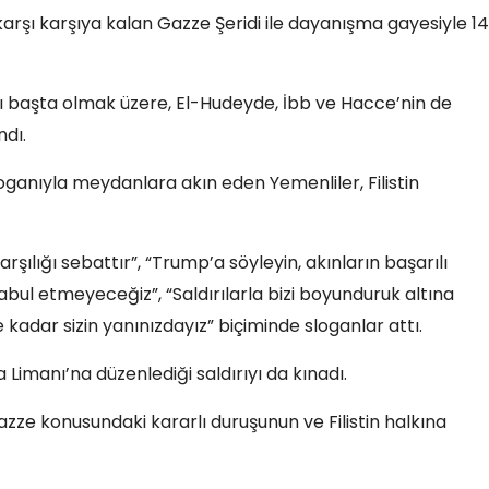
karşı karşıya kalan Gazze Şeridi ile dayanışma gayesiyle 14
ı başta olmak üzere, El-Hudeyde, İbb ve Hacce’nin de
dı.
oganıyla meydanlara akın eden Yemenliler, Filistin
şılığı sebattır”, “Trump’a söyleyin, akınların başarılı
bul etmeyeceğiz”, “Saldırılarla bizi boyunduruk altına
kadar sizin yanınızdayız” biçiminde sloganlar attı.
Limanı’na düzenlediği saldırıyı da kınadı.
Gazze konusundaki kararlı duruşunun ve Filistin halkına