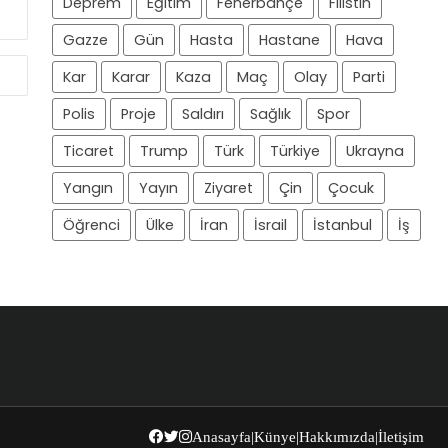
Deprem
Eğitim
Fenerbahçe
Filistin
Gazze
Gün
Hasta
Hastane
Hava
Kar
Karar
Kaza
Maç
Olay
Parti
Polis
Proje
Saldırı
Sağlık
Spor
Ticaret
Trump
Türk
Türkiye
Ukrayna
Yangın
Yayın
Ziyaret
Çin
Çocuk
Öğrenci
Ülke
İran
İsrail
İstanbul
İş
Anasayfa
|
Künye
|
Hakkımızda
|
İletişim