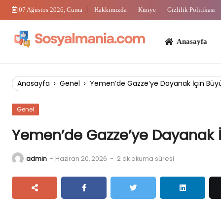
Skip
07 Ağustos 2026, Cuma
Hakkımızda
Künye
Gizlilik Politikası
to
content
Anasayfa
Bi
Anasayfa
›
Genel
›
Yemen’de Gazze’ye Dayanak İçin Büyü
Genel
Yemen’de Gazze’ye Dayanak İ
admin
-
Haziran 20, 2026
-
2 dk okuma süresi