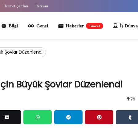
Hizmet Şartları
İletişim
lgi
Genel
Haberler
İş Dünyası
O
Güncel
k Şovlar Düzenlendi
çin Büyük Şovlar Düzenlendi
72