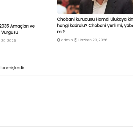
Chobani kurucusu Hamdi Ulukaya ki
hangi kadrolu? Chobani yerli mi, yab
2035 Amaçları ve
mı?
ç Vurgusu
admin
Haziran 20, 2026
 20, 2026
tlenmişlerdir