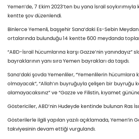
Yemen’de, 7 Ekim 2023’ten bu yana İsrail soykırımıyla 
kentte şov düzenlendi.
Binlerce Yemenli, başşehir Sana’daki Es-Sebin Meydan
ortalarında bulunduğu 14 kentte 600 meydanda toplan
“ABD-İsrail hücumlarına karşı Gazze’nin yanındayız” sl
bayraklarının yanı sıra Yemen bayrakları da taşıdı.
Sana’daki şovda Yemenliler, “Yemenlilerin hücumlara kar
olmayacak”, “Allah’ın buyruğuyla çelişen bir buyruğu ka
alamayacaksınız” ve “Gazze ve Filistin, kıyamet gününe 
Göstericiler, ABD’nin Hudeyde kentinde bulunan Ras İsa 
Gösterilerle ilgili yapılan yazılı açıklamada, Yemen’in 
takviyesinin devam ettiği vurgulandı.