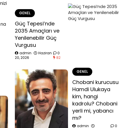
mizi
GENEL
Güç Tepesi’nde
’na
2035 Amaçları ve
Yenilenebilir Güç
Vurgusu
admin
Haziran
0
20, 2026
82
GENEL
Chobani kurucusu
Hamdi Ulukaya
kim, hangi
kadrolu? Chobani
yerli mi, yabancı
mı?
admin
0