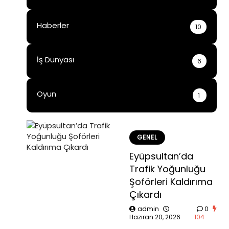
Haberler
10
İş Dünyası
6
Oyun
1
GENEL
Eyüpsultan’da
Trafik Yoğunluğu
Şoförleri Kaldırıma
Çıkardı
admin
0
Haziran 20, 2026
104