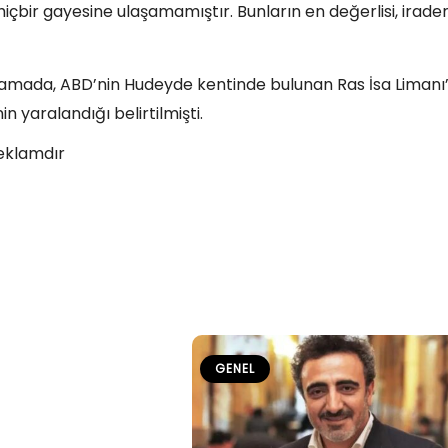
içbir gayesine ulaşamamıştır. Bunların en değerlisi, irade
ıklamada, ABD’nin Hudeyde kentinde bulunan Ras İsa Limanı
n yaralandığı belirtilmişti.
eklamdır
GENEL