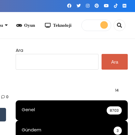
yun
Teknoloji
Ara
Ara
Bilgi
14
0
Genel
8703
Gündem
3