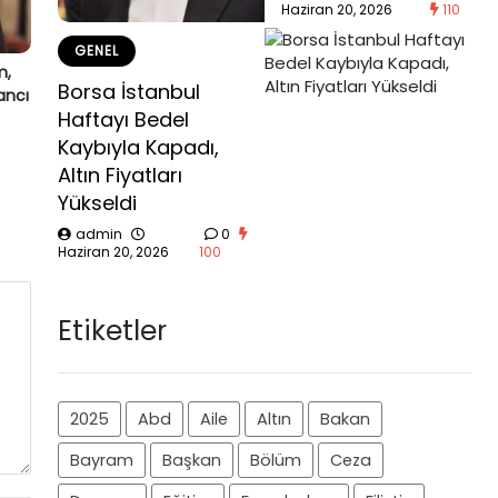
Haziran 20, 2026
110
GENEL
m,
Borsa İstanbul
ancı
Haftayı Bedel
Kaybıyla Kapadı,
Altın Fiyatları
Yükseldi
admin
0
Haziran 20, 2026
100
Etiketler
2025
Abd
Aile
Altın
Bakan
Bayram
Başkan
Bölüm
Ceza