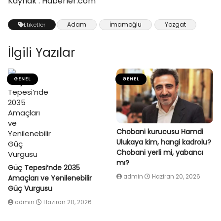
Kaynak : Haberler.com
Adam
İmamoğlu
Yozgat
Etiketler
İlgili Yazılar
GENEL
GENEL
Chobani kurucusu Hamdi
Ulukaya kim, hangi kadrolu?
Chobani yerli mi, yabancı
mı?
Güç Tepesi’nde 2035
admin
Haziran 20, 2026
Amaçları ve Yenilenebilir
Güç Vurgusu
admin
Haziran 20, 2026