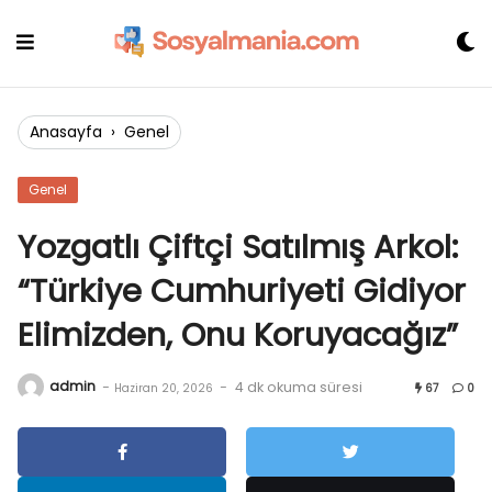
Skip
to
content
Anasayfa
›
Genel
Genel
Yozgatlı Çiftçi Satılmış Arkol:
“Türkiye Cumhuriyeti Gidiyor
Elimizden, Onu Koruyacağız”
admin
-
-
4 dk okuma süresi
Haziran 20, 2026
67
0