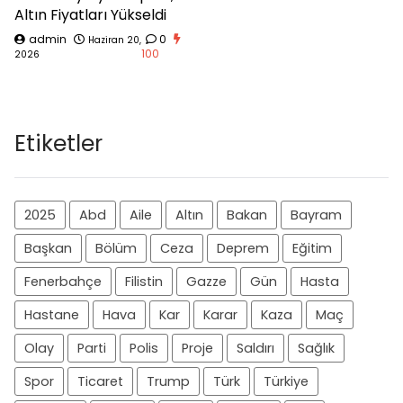
Altın Fiyatları Yükseldi
admin
0
Haziran 20,
100
2026
Etiketler
2025
Abd
Aile
Altın
Bakan
Bayram
Başkan
Bölüm
Ceza
Deprem
Eğitim
Fenerbahçe
Filistin
Gazze
Gün
Hasta
Hastane
Hava
Kar
Karar
Kaza
Maç
Olay
Parti
Polis
Proje
Saldırı
Sağlık
Spor
Ticaret
Trump
Türk
Türkiye