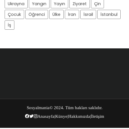
Ukrayna
Yangın
Yayın
Ziyaret
Çin
Çocuk
Öğrenci
Ülke
İran
İsrail
İstanbul
İş
Sosyalmania
© 2024. Tüm hakları saklıdır.
Anasayfa
|
Künye
|
Hakkımızda
|
İletişim